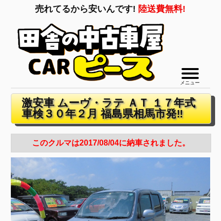
売れてるから安いんです!
陸送費無料!
メニュー
激安車 ムーヴ・ラテ ＡＴ １７年式
車検３０年２月 福島県相馬市発‼
このクルマは2017/08/04に納車されました。