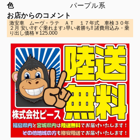
色
パープル系
お店からのコメント
激安車 ムーヴ・ラテ ＡＴ １７年式 車検３０年
２月 安い‼すぐ乗れます♪早い者勝ち‼ 諸費用込み・乗
り出し価格￥125.000