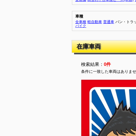
車種
全車種
軽自動車
普通車
バン・トラ
バイク
在庫車両
検索結果：
0件
条件に一致した車両はありま