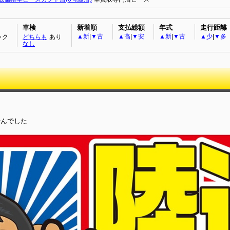
車検
新着順
支払総額
年式
走行距離
▲新
|
▼古
▲高
|
▼安
▲新
|
▼古
▲少
|
▼多
ック
どちらも
あり
なし
せんでした