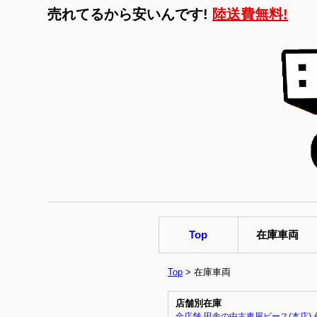
売れてるから安いんです!
陸送費無料!
←詳
Top
在庫車両
Top
> 在庫車両
店舗別在庫
全店舗
田舎の中古車屋ピース(本店)