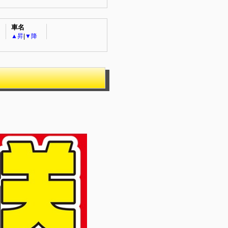
車名
▲昇
|
▼降