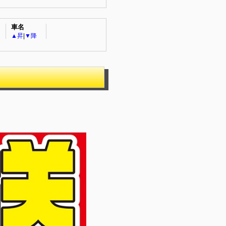
車名
▲昇
|
▼降