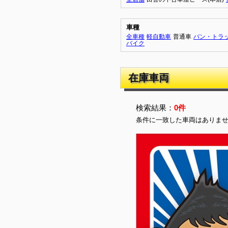
車種
全車種
軽自動車
普通車
バン・トラ
バイク
在庫車両
検索結果：
0件
条件に一致した車両はありま