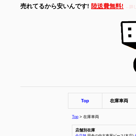
売れてるから安いんです!
陸送費無料!
←詳
Top
在庫車両
Top
> 在庫車両
店舗別在庫
全店舗
田舎の中古車屋ピース(本店)