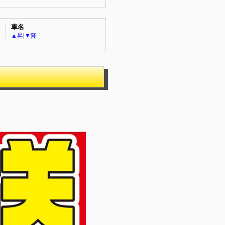
車名
▲昇
|
▼降