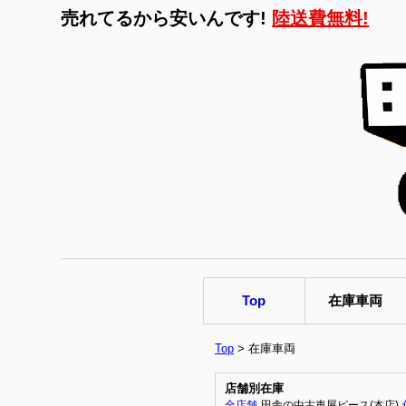
売れてるから安いんです!
陸送費無料!
←詳
Top
在庫車両
Top
> 在庫車両
店舗別在庫
全店舗
田舎の中古車屋ピース(本店)