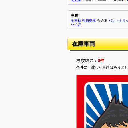
車種
全車種
軽自動車
普通車
バン・トラ
バイク
在庫車両
検索結果：
0件
条件に一致した車両はありま