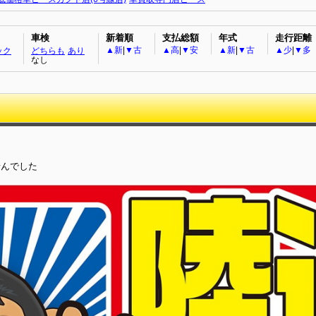
車検
新着順
支払総額
年式
走行距離
▲新
|
▼古
▲高
|
▼安
▲新
|
▼古
▲少
|
▼多
ック
どちらも
あり
なし
せんでした