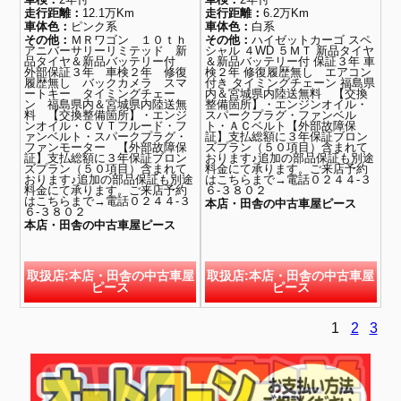
走行距離：
12.1万Km
走行距離：
6.2万Km
車体色：
ピンク系
車体色：
白系
その他：
ＭＲワゴン １０ｔｈ
その他：
ハイゼットカーゴ スペ
アニバーサリーリミテッド 新
シャル ４WD ５ＭＴ 新品タイヤ
品タイヤ＆新品バッテリー付
＆新品バッテリー付 保証３年 車
外部保証３年 車検２年 修復
検２年 修復履歴無し エアコン
履歴無し バックカメラ スマ
付き タイミングチェーン 福島県
ートキー タイミングチェー
内＆宮城県内陸送無料 【交換
ン 福島県内＆宮城県内陸送無
整備箇所】・エンジンオイル・
料 【交換整備箇所】・エンジ
スパークプラグ・ファンベル
ンオイル・ＣＶＴフルード・フ
ト・ＡＣベルト【外部故障保
ァンベルト・スパークプラグ・
証】支払総額に３年保証ブロン
ファンモーター 【外部故障保
ズプラン（５０項目）含まれて
証】支払総額に３年保証ブロン
おります♪追加の部品保証も別途
ズプラン（５０項目）含まれて
料金にて承ります。ご来店予約
おります♪追加の部品保証も別途
はこちらまで→電話０２４４-３
料金にて承ります。ご来店予約
６-３８０２
はこちらまで→電話０２４４-３
本店・田舎の中古車屋ピース
６-３８０２
本店・田舎の中古車屋ピース
取扱店:本店・田舎の中古車屋
取扱店:本店・田舎の中古車屋
ピース
ピース
1
2
3