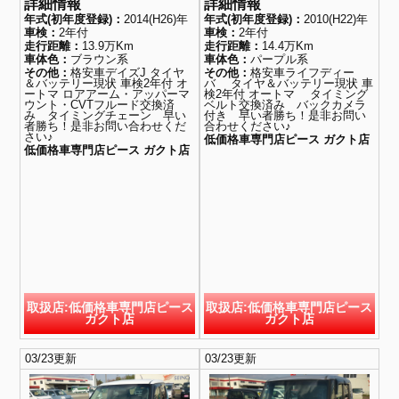
詳細情報
詳細情報
年式(初年度登録)：
2014(H26)年
年式(初年度登録)：
2010(H22)年
車検：
2年付
車検：
2年付
走行距離：
13.9万Km
走行距離：
14.4万Km
車体色：
ブラウン系
車体色：
パープル系
その他：
格安車デイズJ タイヤ
その他：
格安車ライフディー
＆バッテリー現状 車検2年付 オ
バ タイヤ＆バッテリー現状 車
ートマ ロアアーム・アッパーマ
検2年付 オートマ タイミング
ウント・CVTフルード交換済
ベルト交換済み バックカメラ
み タイミングチェーン 早い
付き 早い者勝ち！是非お問い
者勝ち！是非お問い合わせくだ
合わせください♪
さい♪
低価格車専門店ピース ガクト店
低価格車専門店ピース ガクト店
取扱店:低価格車専門店ピース
取扱店:低価格車専門店ピース
ガクト店
ガクト店
03/23更新
03/23更新