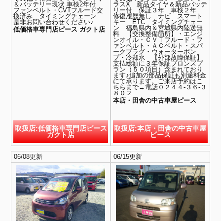
＆バッテリー現状 車検2年付
ラスX 新品タイヤ＆新品バッテ
ファンベルト・CVTフルード交
リー付 保証３年 車検２年
換済み タイミングチェーン
修復履歴無し ナビ スマート
是非お問い合わせください♪
キー ETC タイミングチェー
ン 福島県内＆宮城県内陸送無
低価格車専門店ピース ガクト店
料 【交換整備箇所】・エンジ
ンオイル・ＣＶＴフルード・フ
ァンベルト・ＡＣベルト・スパ
ークプラグ・ウォーターポン
プ・冷却水 【外部故障保証】
支払総額に３年保証ブロンズプ
ラン（５０項目）含まれており
ます♪追加の部品保証も別途料金
にて承ります。ご来店予約はこ
ちらまで→電話０２４４-３６-３
８０２
本店・田舎の中古車屋ピース
取扱店:低価格車専門店ピース
取扱店:本店・田舎の中古車屋
ガクト店
ピース
06/08更新
06/15更新