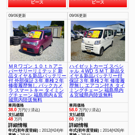
ピース
ピース
09/06更新
09/06更新
ＭＲワゴン １０ｔｈアニ
ハイゼットカーゴ スペシ
バーサリーリミテッド 新
ャル ４WD ５ＭＴ 新品タ
品タイヤ＆新品バッテリー
イヤ＆新品バッテリー付
付 外部保証３年 車検２年
保証３年 車検２年 修復履
修復履歴無し バックカメ
歴無し エアコン付き タイ
ラ スマートキー タイミン
ミングチェーン 福島県内
グチェーン 福島県内＆宮
＆宮城県内陸送無料
城県内陸送無料
車両価格
車両価格
38.0
58.0
万円(リ済込)
万円(リ済込)
支払総額
支払総額
48
68
万円
万円
詳細情報
詳細情報
年式(初年度登録)：
2012(H24)年
年式(初年度登録)：
2014(H26)年
車検：
2年付
車検：
2年付