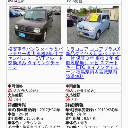
05/14更新
05/16更新
格安車ラパンG タイヤ＆バ
ミラココア ココアプラスX
ッテリー現状 車検2年付 フ
新品タイヤ＆新品バッテリ
ァンベルト・CVTフルード
ー付 保証３年 車検２年 修
交換済み タイミングチェ
復履歴無し ナビ スマート
ーン
キー ETC タイミングチェ
ーン 福島県内＆宮城県内
陸送無料
車両価格
車両価格
25.0
46.0
万円(リ済込)
万円(リ済込)
支払総額
支払総額
32
56
万円
万円
詳細情報
詳細情報
年式(初年度登録)：
2012(H24)年
年式(初年度登録)：
2012(H24)年
車検：
2年付
車検：
2年付
走行距離：
13.5万Km
走行距離：
8.5万Km
車体色：
ブラウン系
車体色：
青系
その他：
格安車ライフG タイヤ
その他：
ミラココア ココアプ