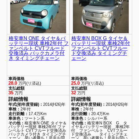
格安車N ONE タイヤ＆バ
格安車N BOX G タイヤ＆
ッテリー現状 車検2年付 フ
バッテリー現状 車検2年付
ァンベルト CVTフルード
ファンベルト CVTフルー
交換済み バックカメラ付
ド交換済み タイミングチ
き タイミングチェーン
ェーン
車両価格
車両価格
28.0
25.0
万円(リ済込)
万円(リ済込)
支払総額
支払総額
35
32
万円
万円
詳細情報
詳細情報
年式(初年度登録)：
2014(H26)年
年式(初年度登録)：
2014(H26)年
車検：
2年付
車検：
2年付
走行距離：
17.4万Km
走行距離：
20.4万Km
車体色：
ツートン系
車体色：
シルバー系
その他：
格安車N ONE タイヤ＆
その他：
格安車N BOX G タ
バッテリー現状 車検2年付 ファ
イヤ＆バッテリー現状 車検2年
ンベルト CVTフルード交換済み
付 ファンベルト CVTフルー
バックカメラ付き タイミングチ
ド交換済み タイミングチェ
ェーン 早い者勝ち！是非お問
ーン 早い者勝ち！是非お問い