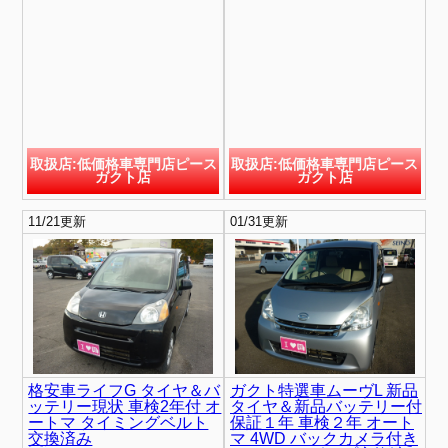
取扱店:低価格車専門店ピース
取扱店:低価格車専門店ピース
ガクト店
ガクト店
11/21更新
01/31更新
格安車ライフG タイヤ＆バ
ガクト特選車ムーヴL 新品
ッテリー現状 車検2年付 オ
タイヤ＆新品バッテリー付
ートマ タイミングベルト
保証１年 車検２年 オート
交換済み
マ 4WD バックカメラ付き