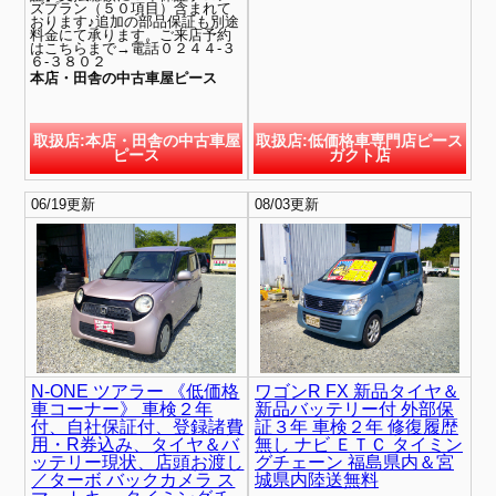
ズプラン（５０項目）含まれて
おります♪追加の部品保証も別途
料金にて承ります。ご来店予約
はこちらまで→電話０２４４-３
６-３８０２
本店・田舎の中古車屋ピース
取扱店:本店・田舎の中古車屋
取扱店:低価格車専門店ピース
ピース
ガクト店
06/19更新
08/03更新
N-ONE ツアラー 《低価格
ワゴンR FX 新品タイヤ＆
車コーナー》 車検２年
新品バッテリー付 外部保
付、自社保証付、登録諸費
証３年 車検２年 修復履歴
用・R券込み、タイヤ＆バ
無し ナビ ＥＴＣ タイミン
ッテリー現状、店頭お渡し
グチェーン 福島県内＆宮
／ターボ バックカメラ ス
城県内陸送無料