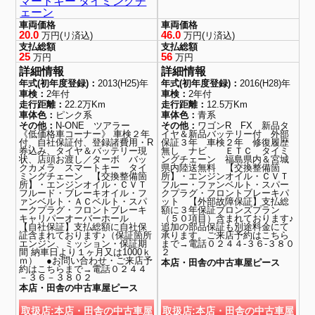
マートキー タイミングチ
ェーン
車両価格
車両価格
20.0
46.0
万円(リ済込)
万円(リ済込)
支払総額
支払総額
25
56
万円
万円
詳細情報
詳細情報
年式(初年度登録)：
2013(H25)年
年式(初年度登録)：
2016(H28)年
車検：
2年付
車検：
2年付
走行距離：
22.2万Km
走行距離：
12.5万Km
車体色：
ピンク系
車体色：
青系
その他：
N-ONE ツアラー
その他：
ワゴンR FX 新品タ
《低価格車コーナー》 車検２年
イヤ＆新品バッテリー付 外部
付、自社保証付、登録諸費用・R
保証３年 車検２年 修復履歴
券込み、タイヤ＆バッテリー現
無し ナビ ＥＴＣ タイミ
状、店頭お渡し／ターボ バッ
ングチェーン 福島県内＆宮城
クカメラ スマートキー タイ
県内陸送無料 【交換整備箇
ミングチェーン 【交換整備箇
所】・エンジンオイル・ＣＶＴ
所】・エンジンオイル・ＣＶＴ
フルー・ファンベルト・スパー
フルード・ブレーキオイル・フ
クプラグ・フロントブレーキパ
ァンベルト・ＡＣベルト・スパ
ット 【外部故障保証】支払総
ークプラグ・フロントブレーキ
額に３年保証ブロンズプラン
キャリパーオーバーホール
（５０項目）含まれております♪
【自社保証】支払総額に自社保
追加の部品保証も別途料金にて
証含まれております♪（保証箇所
承ります。ご来店予約はこちら
エンジン、ミッション・保証期
まで→電話０２４４-３６-３８０
間 納車日より１ヶ月又は1000ｋ
２
ｍ） ●お問い合わせ・ご来店予
本店・田舎の中古車屋ピース
約はこちらまで→電話０２４４
－３６－３８０２
本店・田舎の中古車屋ピース
取扱店:本店・田舎の中古車屋
取扱店:本店・田舎の中古車屋