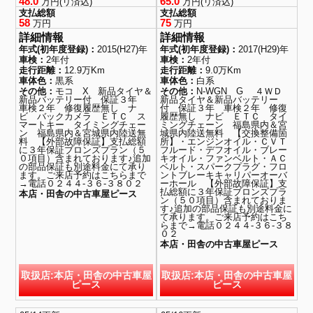
48.0
65.0
万円(リ済込)
万円(リ済込)
支払総額
支払総額
58
75
万円
万円
詳細情報
詳細情報
年式(初年度登録)：
2015(H27)年
年式(初年度登録)：
2017(H29)年
車検：
2年付
車検：
2年付
走行距離：
12.9万Km
走行距離：
9.0万Km
車体色：
黒系
車体色：
白系
その他：
モコ X 新品タイヤ＆
その他：
N-WGN G ４ＷＤ
新品バッテリー付 保証３年
新品タイヤ＆新品バッテリー
車検２年 修復履歴無し ナ
付 保証３年 車検２年 修復
ビ バックカメラ ＥＴＣ ス
履歴無し ナビ ＥＴＣ タイ
マートキー タイミングチェー
ミングチェーン 福島県内＆宮
ン 福島県内＆宮城県内陸送無
城県内陸送無料 【交換整備箇
料 【外部故障保証】支払総額
所】・エンジンオイル・ＣＶＴ
に３年保証ブロンズプラン（５
フルード・デフオイル・ブレー
０項目）含まれております♪追加
キオイル・ファンベルト・ＡＣ
の部品保証も別途料金にて承り
ベルト・スパークプラグ・フロ
ます。ご来店予約はこちらまで
ントブレーキキャリパーオーバ
→電話０２４４-３６-３８０２
ーホール 【外部故障保証】支
払総額に３年保証ブロンズプラ
本店・田舎の中古車屋ピース
ン（５０項目）含まれておりま
す♪追加の部品保証も別途料金に
て承ります。ご来店予約はこち
らまで→電話０２４４-３６-３８
０２
本店・田舎の中古車屋ピース
取扱店:本店・田舎の中古車屋
取扱店:本店・田舎の中古車屋
ピース
ピース