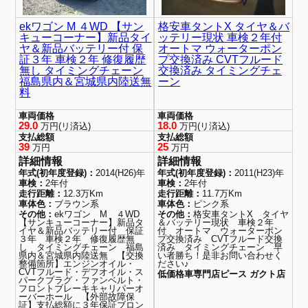
ekワゴン M ４WD 【サン
格安車タントX タイヤ＆バ
キューコーナー】新品タイ
ッテリー現状 車検２年付
ヤ＆新品バッテリー付 保
オートマ ウォーターポン
証３年 車検２年 修復履歴
プ交換済み CVTフルード
無し タイミングチェーン
交換済み タイミングチェ
福島県内＆宮城県内陸送無
ーン
料
車両価格
車両価格
29.0
18.0
万円(リ済込)
万円(リ済込)
支払総額
支払総額
39
25
万円
万円
詳細情報
詳細情報
年式(初年度登録)：
2014(H26)年
年式(初年度登録)：
2011(H23)年
車検：
2年付
車検：
2年付
走行距離：
12.3万Km
走行距離：
11.7万Km
車体色：
ブラウン系
車体色：
ピンク系
その他：
ekワゴン M ４WD
その他：
格安車タントX タイヤ
【サンキューコーナー】新品タ
＆バッテリー現状 車検２年
イヤ＆新品バッテリー付 保証
付 オートマ ウォーターポン
３年 車検２年 修復履歴無
プ交換済み CVTフルード交換
し タイミングチェーン 福島
済み タイミングチェーン 早
県内＆宮城県内陸送無 【交換
い者勝ち！是非お問い合わせく
整備箇所】エンジンオイル・
ださい♪
CVTフルード・デフオイル・ス
低価格車専門店ピース ガクト店
パークプラグ・ファンベルト・
フロントブレーキキャリパーオ
ーバーホール 【外部故障保
証】支払総額に３年保証ブロン