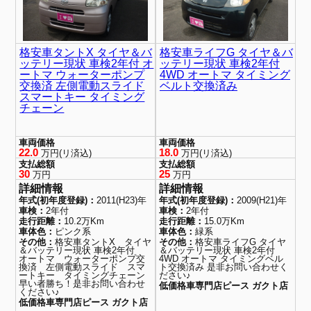
格安車タントX タイヤ＆バ
格安車ライフG タイヤ＆バ
ッテリー現状 車検2年付 オ
ッテリー現状 車検2年付
ートマ ウォーターポンプ
4WD オートマ タイミング
交換済 左側電動スライド
ベルト交換済み
スマートキー タイミング
チェーン
車両価格
車両価格
22.0
18.0
万円(リ済込)
万円(リ済込)
支払総額
支払総額
30
25
万円
万円
詳細情報
詳細情報
年式(初年度登録)：
2011(H23)年
年式(初年度登録)：
2009(H21)年
車検：
2年付
車検：
2年付
走行距離：
10.2万Km
走行距離：
15.0万Km
車体色：
ピンク系
車体色：
緑系
その他：
格安車タントX タイヤ
その他：
格安車ライフG タイヤ
＆バッテリー現状 車検2年付
＆バッテリー現状 車検2年付
オートマ ウォーターポンプ交
4WD オートマ タイミングベル
換済 左側電動スライド スマ
ト交換済み 是非お問い合わせく
ートキー タイミングチェーン
ださい♪
早い者勝ち！是非お問い合わせ
低価格車専門店ピース ガクト店
ください♪
低価格車専門店ピース ガクト店