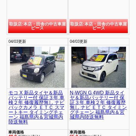
取扱店:本店・田舎の中古車屋
取扱店:本店・田舎の中古車屋
ピース
ピース
04/03更新
04/03更新
モコ X 新品タイヤ＆新品
N-WGN G 4WD 新品タイ
バッテリー付 保証３年 車
ヤ＆新品バッテリー付 保
検２年 修復履歴無し ナビ
証３年 車検２年 修復履歴
バックカメラ ＥＴＣ スマ
無し ナビ ＥＴＣ タイミン
ートキー タイミングチェ
グチェーン 福島県内＆宮
ーン 福島県内＆宮城県内
城県内陸送無料
陸送無料
車両価格
車両価格