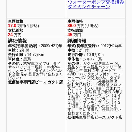
ウォーターポンプ交換済み
タイミングチェーン
車両価格
車両価格
17.0
38.0
万円(リ済込)
万円(リ済込)
支払総額
支払総額
24
45
万円
万円
詳細情報
詳細情報
年式(初年度登録)：
2009(H21)年
年式(初年度登録)：
2012(H24)年
車検：
2年付
車検：
2年付
走行距離：
14.7万Km
走行距離：
10.9万Km
車体色：
黒系
車体色：
シルバー系
その他：
格安車ライフG タイ
その他：
ガクト特選車ムーヴL
ヤ＆バッテリー現状 車検2年
新品タイヤ＆新品バッテリー付
付 オートマ タイミングベル
保証１年 車検２年 オートマ
ト交換済み 是非お問い合わせく
4WD バックカメラ付き ウォ
ださい♪
ーターポンプ交換済み タイミ
ングチェーン 【外部故障保
低価格車専門店ピース ガクト店
証】支払総額に１年保証ブロン
ズプラン（５０項目）含まれて
おります♪別途費用で最長３年ま
で延長、シルバープラン（１４
４項目）ゴールドプラン（２８
２項目）プラチナプラン（４３
７項目）もお選びいただけま
す。 早い者勝ち！是非お問い
合わせください♪
低価格車専門店ピース ガクト店