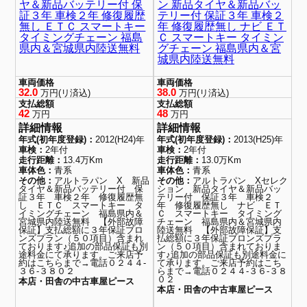
ヤ＆新品バッテリー付 保
ン 新品タイヤ＆新品バッ
証３年 車検２年 修復履歴
テリー付 保証３年 車検２
無し ＥＴＣ スマートキー
年 修復履歴無し ナビ ＥＴ
タイミングチェーン 福島
Ｃ スマートキー タイミン
県内＆宮城県内陸送無料
グチェーン 福島県内＆宮
城県内陸送無料
車両価格
車両価格
32.0
38.0
万円(リ済込)
万円(リ済込)
支払総額
支払総額
42
48
万円
万円
詳細情報
詳細情報
年式(初年度登録)：
2012(H24)年
年式(初年度登録)：
2013(H25)年
車検：
2年付
車検：
2年付
走行距離：
13.4万Km
走行距離：
13.0万Km
車体色：
青系
車体色：
青系
その他：
アルトラパン X 新品
その他：
アルトラパン Xセレク
タイヤ＆新品バッテリー付 保
ション 新品タイヤ＆新品バッ
証３年 車検２年 修復履歴無
テリー付 保証３年 車検２
し ＥＴＣ スマートキー タ
年 修復履歴無し ナビ ＥＴ
イミングチェーン 福島県内＆
Ｃ スマートキー タイミング
宮城県内陸送無料 【外部故障
チェーン 福島県内＆宮城県内
保証】支払総額に３年保証ブロ
陸送無料 【外部故障保証】支
ンズプラン（５０項目）含まれ
払総額に３年保証ブロンズプラ
ております♪追加の部品保証も別
ン（５０項目）含まれておりま
途料金にて承ります。ご来店予
す♪追加の部品保証も別途料金に
約はこちらまで→電話０２４４-
て承ります。ご来店予約はこち
３６-３８０２
らまで→電話０２４４-３６-３８
０２
本店・田舎の中古車屋ピース
本店・田舎の中古車屋ピース