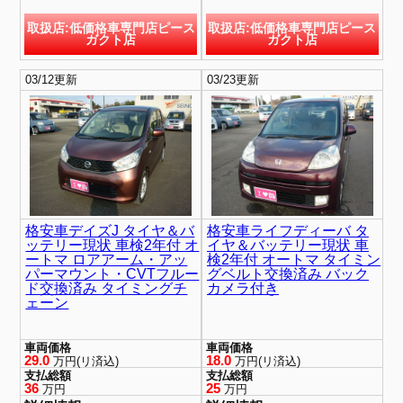
取扱店:低価格車専門店ピース
取扱店:低価格車専門店ピース
ガクト店
ガクト店
03/12更新
03/23更新
格安車デイズJ タイヤ＆バ
格安車ライフディーバ タ
ッテリー現状 車検2年付 オ
イヤ＆バッテリー現状 車
ートマ ロアアーム・アッ
検2年付 オートマ タイミン
パーマウント・CVTフルー
グベルト交換済み バック
ド交換済み タイミングチ
カメラ付き
ェーン
車両価格
車両価格
29.0
18.0
万円(リ済込)
万円(リ済込)
支払総額
支払総額
36
25
万円
万円