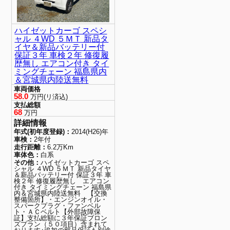
ハイゼットカーゴ スペシ
ャル ４WD ５ＭＴ 新品タ
イヤ＆新品バッテリー付
保証３年 車検２年 修復履
歴無し エアコン付き タイ
ミングチェーン 福島県内
＆宮城県内陸送無料
車両価格
58.0
万円(リ済込)
支払総額
68
万円
詳細情報
年式(初年度登録)：
2014(H26)年
車検：
2年付
走行距離：
6.2万Km
車体色：
白系
その他：
ハイゼットカーゴ スペ
シャル ４WD ５ＭＴ 新品タイヤ
＆新品バッテリー付 保証３年 車
検２年 修復履歴無し エアコン
付き タイミングチェーン 福島県
内＆宮城県内陸送無料 【交換
整備箇所】・エンジンオイル・
スパークプラグ・ファンベル
ト・ＡＣベルト【外部故障保
証】支払総額に３年保証ブロン
ズプラン（５０項目）含まれて