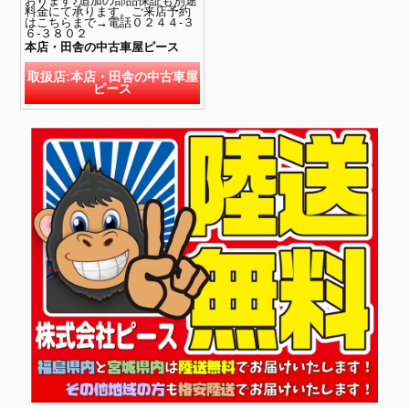
おります♪追加の部品保証も別途
料金にて承ります。ご来店予約
はこちらまで→電話０２４４-３
６-３８０２
本店・田舎の中古車屋ピース
取扱店:本店・田舎の中古車屋
ピース