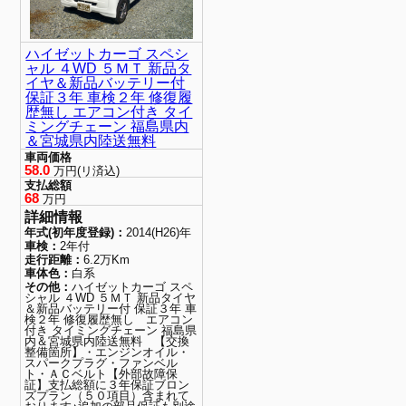
ハイゼットカーゴ スペシ
ャル ４WD ５ＭＴ 新品タ
イヤ＆新品バッテリー付
保証３年 車検２年 修復履
歴無し エアコン付き タイ
ミングチェーン 福島県内
＆宮城県内陸送無料
車両価格
58.0
万円(リ済込)
支払総額
68
万円
詳細情報
年式(初年度登録)：
2014(H26)年
車検：
2年付
走行距離：
6.2万Km
車体色：
白系
その他：
ハイゼットカーゴ スペ
シャル ４WD ５ＭＴ 新品タイヤ
＆新品バッテリー付 保証３年 車
検２年 修復履歴無し エアコン
付き タイミングチェーン 福島県
内＆宮城県内陸送無料 【交換
整備箇所】・エンジンオイル・
スパークプラグ・ファンベル
ト・ＡＣベルト【外部故障保
証】支払総額に３年保証ブロン
ズプラン（５０項目）含まれて