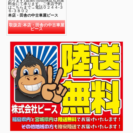
おります♪追加の部品保証も別途
料金にて承ります。ご来店予約
はこちらまで→電話０２４４-３
６-３８０２
本店・田舎の中古車屋ピース
取扱店:本店・田舎の中古車屋
ピース