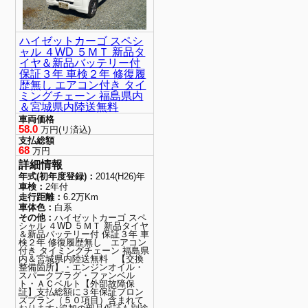
ハイゼットカーゴ スペシ
ャル ４WD ５ＭＴ 新品タ
イヤ＆新品バッテリー付
保証３年 車検２年 修復履
歴無し エアコン付き タイ
ミングチェーン 福島県内
＆宮城県内陸送無料
車両価格
58.0
万円(リ済込)
支払総額
68
万円
詳細情報
年式(初年度登録)：
2014(H26)年
車検：
2年付
走行距離：
6.2万Km
車体色：
白系
その他：
ハイゼットカーゴ スペ
シャル ４WD ５ＭＴ 新品タイヤ
＆新品バッテリー付 保証３年 車
検２年 修復履歴無し エアコン
付き タイミングチェーン 福島県
内＆宮城県内陸送無料 【交換
整備箇所】・エンジンオイル・
スパークプラグ・ファンベル
ト・ＡＣベルト【外部故障保
証】支払総額に３年保証ブロン
ズプラン（５０項目）含まれて