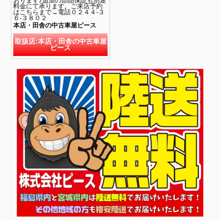
おります♪追加の部品保証も別途
料金にて承ります。ご来店予約
はこちらまで→電話０２４４-３
６-３８０２
本店・田舎の中古車屋ピース
取扱店:本店・田舎の中古車屋
ピース