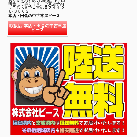
おります♪追加の部品保証も別途
料金にて承ります。ご来店予約
はこちらまで→電話０２４４-３
６-３８０２
本店・田舎の中古車屋ピース
取扱店:本店・田舎の中古車屋
ピース