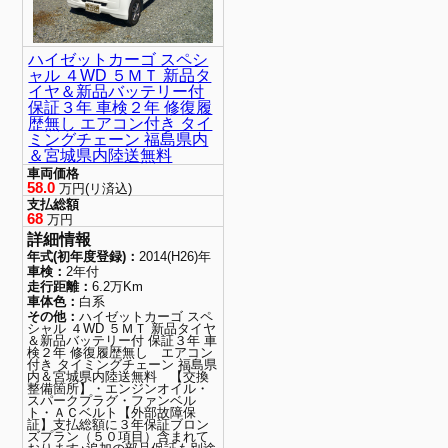
ハイゼットカーゴ スペシ
ャル ４WD ５ＭＴ 新品タ
イヤ＆新品バッテリー付
保証３年 車検２年 修復履
歴無し エアコン付き タイ
ミングチェーン 福島県内
＆宮城県内陸送無料
車両価格
58.0
万円(リ済込)
支払総額
68
万円
詳細情報
年式(初年度登録)：
2014(H26)年
車検：
2年付
走行距離：
6.2万Km
車体色：
白系
その他：
ハイゼットカーゴ スペ
シャル ４WD ５ＭＴ 新品タイヤ
＆新品バッテリー付 保証３年 車
検２年 修復履歴無し エアコン
付き タイミングチェーン 福島県
内＆宮城県内陸送無料 【交換
整備箇所】・エンジンオイル・
スパークプラグ・ファンベル
ト・ＡＣベルト【外部故障保
証】支払総額に３年保証ブロン
ズプラン（５０項目）含まれて