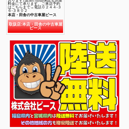
おります♪追加の部品保証も別途
料金にて承ります。ご来店予約
はこちらまで→電話０２４４-３
６-３８０２
本店・田舎の中古車屋ピース
取扱店:本店・田舎の中古車屋
ピース