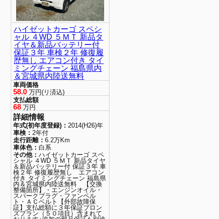
ハイゼットカーゴ スペシ
ャル ４WD ５ＭＴ 新品タ
イヤ＆新品バッテリー付
保証３年 車検２年 修復履
歴無し エアコン付き タイ
ミングチェーン 福島県内
＆宮城県内陸送無料
車両価格
58.0
万円(リ済込)
支払総額
68
万円
詳細情報
年式(初年度登録)：
2014(H26)年
車検：
2年付
走行距離：
6.2万Km
車体色：
白系
その他：
ハイゼットカーゴ スペ
シャル ４WD ５ＭＴ 新品タイヤ
＆新品バッテリー付 保証３年 車
検２年 修復履歴無し エアコン
付き タイミングチェーン 福島県
内＆宮城県内陸送無料 【交換
整備箇所】・エンジンオイル・
スパークプラグ・ファンベル
ト・ＡＣベルト【外部故障保
証】支払総額に３年保証ブロン
ズプラン（５０項目）含まれて