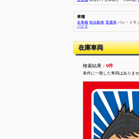
車種
全車種
軽自動車
普通車
バン・トラ
バイク
在庫車両
検索結果：
0件
条件に一致した車両はありま