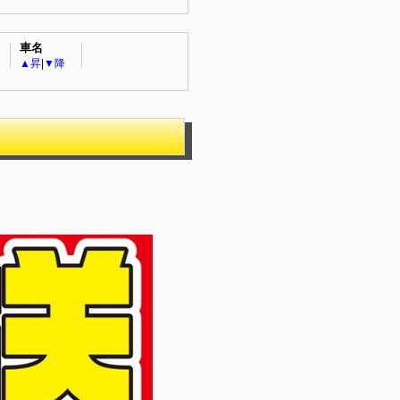
車名
▲昇
|
▼降