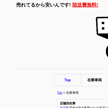
売れてるから安いんです!
陸送費無料!
←詳
Top
在庫車両
Top
> 在庫車両
店舗別在庫
全店舗
田舎の中古車屋ピース(本店)