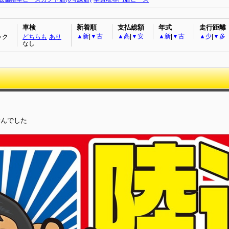
車検
新着順
支払総額
年式
走行距離
▲新
|
▼古
▲高
|
▼安
▲新
|
▼古
▲少
|
▼多
ック
どちらも
あり
なし
せんでした