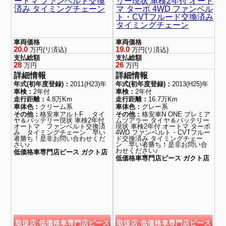
ートマ ファンベルト交換
リー現状 車検2年付 オート
済み タイミングチェーン
マ ターボ 4WD ファンベル
ト・CVTフルード交換済み
タイミングチェーン
車両価格
車両価格
20.0
19.0
万円(リ済込)
万円(リ済込)
支払総額
支払総額
28
26
万円
万円
詳細情報
詳細情報
年式(初年度登録)：
2011(H23)年
年式(初年度登録)：
2013(H25)年
車検：
2年付
車検：
2年付
走行距離：
4.8万Km
走行距離：
16.7万Km
車体色：
クリーム系
車体色：
グレー系
その他：
格安車アルトF タイ
その他：
格安車N ONE プレミア
ヤ＆バッテリー現状 車検2年付
ムツアラー タイヤ＆バッテリー
オートマ ファンベルト交換済
現状 車検2年付 オートマ ターボ
み タイミングチェーン 早い
4WD ファンベルト・CVTフルー
者勝ち！是非お問い合わせくだ
ド交換済み タイミングチェー
さい♪
ン 早い者勝ち！是非お問い合
わせください♪
低価格車専門店ピース ガクト店
低価格車専門店ピース ガクト店
取扱店:低価格車専門店ピース
取扱店:低価格車専門店ピース