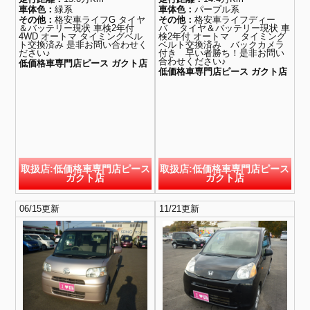
車体色：
緑系
車体色：
パープル系
その他：
格安車ライフG タイヤ
その他：
格安車ライフディー
＆バッテリー現状 車検2年付
バ タイヤ＆バッテリー現状 車
4WD オートマ タイミングベル
検2年付 オートマ タイミング
ト交換済み 是非お問い合わせく
ベルト交換済み バックカメラ
ださい♪
付き 早い者勝ち！是非お問い
合わせください♪
低価格車専門店ピース ガクト店
低価格車専門店ピース ガクト店
取扱店:低価格車専門店ピース
取扱店:低価格車専門店ピース
ガクト店
ガクト店
06/15更新
11/21更新