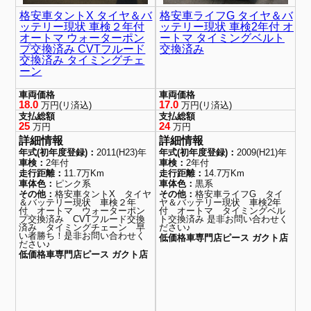
格安車タントX タイヤ＆バ
格安車ライフG タイヤ＆バ
ッテリー現状 車検２年付
ッテリー現状 車検2年付 オ
オートマ ウォーターポン
ートマ タイミングベルト
プ交換済み CVTフルード
交換済み
交換済み タイミングチェ
ーン
車両価格
車両価格
18.0
17.0
万円(リ済込)
万円(リ済込)
支払総額
支払総額
25
24
万円
万円
詳細情報
詳細情報
年式(初年度登録)：
2011(H23)年
年式(初年度登録)：
2009(H21)年
車検：
2年付
車検：
2年付
走行距離：
11.7万Km
走行距離：
14.7万Km
車体色：
ピンク系
車体色：
黒系
その他：
格安車タントX タイヤ
その他：
格安車ライフG タイ
＆バッテリー現状 車検２年
ヤ＆バッテリー現状 車検2年
付 オートマ ウォーターポン
付 オートマ タイミングベル
プ交換済み CVTフルード交換
ト交換済み 是非お問い合わせく
済み タイミングチェーン 早
ださい♪
い者勝ち！是非お問い合わせく
低価格車専門店ピース ガクト店
ださい♪
低価格車専門店ピース ガクト店