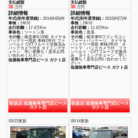
支払総額
支払総額
35
35
万円
万円
詳細情報
詳細情報
年式(初年度登録)：
2014(H26)年
年式(初年度登録)：
2015(H27)年
車検：
2年付
車検：
2年付
走行距離：
17.4万Km
走行距離：
11.8万Km
車体色：
ツートン系
車体色：
黒系
その他：
格安車N ONE タイヤ＆
その他：
格安車Nワゴン Gコン
バッテリー現状 車検2年付 ファ
フォートパッケージ タイヤ＆
ンベルト CVTフルード交換済み
バッテリー現状 車検2年付 オ
バックカメラ付き タイミングチ
ートマ バックカメラ付 ファ
ェーン 早い者勝ち！是非お問
ンベルト・CVTフルード交換済
い合わせください♪
み タイミングチェーン 早い
者勝ち！是非お問い合わせくだ
低価格車専門店ピース ガクト店
さい♪
低価格車専門店ピース ガクト店
取扱店:低価格車専門店ピース
取扱店:低価格車専門店ピース
ガクト店
ガクト店
03/23更新
05/14更新