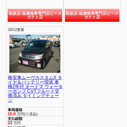
取扱店:低価格車専門店ピース
取扱店:低価格車専門店ピース
ガクト店
ガクト店
10/12更新
格安車ムーヴカスタムX タ
イヤ＆バッテリー現状 車
検2年付 オートマ ウォータ
ーポンプ CVTフルード交
換済み タイミングチェー
ン
車両価格
15.0
万円(リ済込)
支払総額
23
万円