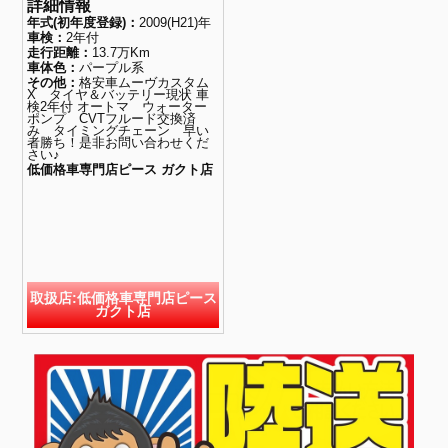
詳細情報
年式(初年度登録)：
2009(H21)年
車検：
2年付
走行距離：
13.7万Km
車体色：
パープル系
その他：
格安車ムーヴカスタム
X タイヤ＆バッテリー現状 車
検2年付 オートマ ウォーター
ポンプ CVTフルード交換済
み タイミングチェーン 早い
者勝ち！是非お問い合わせくだ
さい♪
低価格車専門店ピース ガクト店
取扱店:低価格車専門店ピース
ガクト店