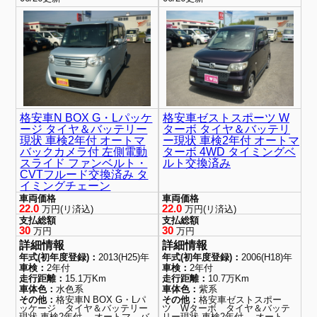
格安車N BOX G・Lパッケ
格安車ゼストスポーツ W
ージ タイヤ＆バッテリー
ターボ タイヤ＆バッテリ
現状 車検2年付 オートマ
ー現状 車検2年付 オートマ
バックカメラ付 左側電動
ターボ 4WD タイミングベ
スライド ファンベルト・
ルト交換済み
CVTフルード交換済み タ
イミングチェーン
車両価格
車両価格
22.0
22.0
万円(リ済込)
万円(リ済込)
支払総額
支払総額
30
30
万円
万円
詳細情報
詳細情報
年式(初年度登録)：
2013(H25)年
年式(初年度登録)：
2006(H18)年
車検：
2年付
車検：
2年付
走行距離：
15.1万Km
走行距離：
10.7万Km
車体色：
水色系
車体色：
紫系
その他：
格安車N BOX G・Lパ
その他：
格安車ゼストスポー
ッケージ タイヤ＆バッテリー
ツ Wターボ タイヤ＆バッテ
現状 車検2年付 オートマ バ
リー現状 車検2年付 オート