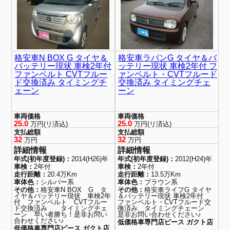
格安車N BOX G タイヤ＆
格安車ラパンG タイヤ＆バ
バッテリー現状 車検2年付
ッテリー現状 車検2年付 フ
ファンベルト CVTフルー
ァンベルト・CVTフルード
ド交換済み タイミングチ
交換済み タイミングチェ
ェーン
ーン
車両価格
車両価格
25.0
25.0
万円(リ済込)
万円(リ済込)
支払総額
支払総額
32
32
万円
万円
詳細情報
詳細情報
年式(初年度登録)：
2014(H26)年
年式(初年度登録)：
2012(H24)年
車検：
2年付
車検：
2年付
走行距離：
20.4万Km
走行距離：
13.5万Km
車体色：
シルバー系
車体色：
ブラウン系
その他：
格安車N BOX G タ
その他：
格安車ライフG タイヤ
イヤ＆バッテリー現状 車検2年
＆バッテリー現状 車検2年付
付 ファンベルト CVTフルー
ファンベルト・CVTフルード交
ド交換済み タイミングチェ
換済み タイミングチェーン
ーン 早い者勝ち！是非お問い
是非お問い合わせください♪
合わせください♪
低価格車専門店ピース ガクト店
低価格車専門店ピース ガクト店