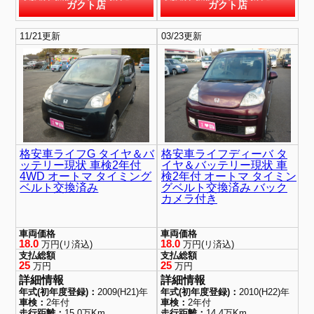
ガクト店
ガクト店
11/21更新
03/23更新
格安車ライフG タイヤ＆バ
格安車ライフディーバ タ
ッテリー現状 車検2年付
イヤ＆バッテリー現状 車
4WD オートマ タイミング
検2年付 オートマ タイミン
ベルト交換済み
グベルト交換済み バック
カメラ付き
車両価格
車両価格
18.0
18.0
万円(リ済込)
万円(リ済込)
支払総額
支払総額
25
25
万円
万円
詳細情報
詳細情報
年式(初年度登録)：
2009(H21)年
年式(初年度登録)：
2010(H22)年
車検：
2年付
車検：
2年付
走行距離：
15.0万Km
走行距離：
14.4万Km