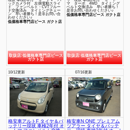
ックカメラ付 左側電動スライ
マ ターボ 4WD タイミング
ド ファンベルト・CVTフルー
ベルト交換済み 早い者勝ち！
ド交換済み タイミングチェー
是非お問い合わせください♪
ン 早い者勝ち！是非お問い合
低価格車専門店ピース ガクト店
わせください♪
低価格車専門店ピース ガクト店
取扱店:低価格車専門店ピース
取扱店:低価格車専門店ピース
ガクト店
ガクト店
10/12更新
new
07/16更新
格安車アルトF タイヤ＆バ
格安車N ONE プレミアム
ッテリー現状 車検2年付 オ
ツアラー タイヤ＆バッテ