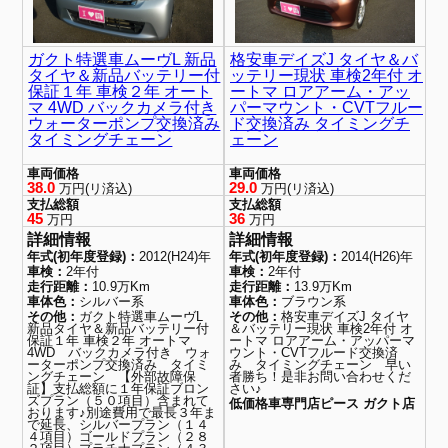
ガクト特選車ムーヴL 新品
格安車デイズJ タイヤ＆バ
タイヤ＆新品バッテリー付
ッテリー現状 車検2年付 オ
保証１年 車検２年 オート
ートマ ロアアーム・アッ
マ 4WD バックカメラ付き
パーマウント・CVTフルー
ウォーターポンプ交換済み
ド交換済み タイミングチ
タイミングチェーン
ェーン
車両価格
車両価格
38.0
29.0
万円(リ済込)
万円(リ済込)
支払総額
支払総額
45
36
万円
万円
詳細情報
詳細情報
年式(初年度登録)：
2012(H24)年
年式(初年度登録)：
2014(H26)年
車検：
2年付
車検：
2年付
走行距離：
10.9万Km
走行距離：
13.9万Km
車体色：
シルバー系
車体色：
ブラウン系
その他：
ガクト特選車ムーヴL
その他：
格安車デイズJ タイヤ
新品タイヤ＆新品バッテリー付
＆バッテリー現状 車検2年付 オ
保証１年 車検２年 オートマ
ートマ ロアアーム・アッパーマ
4WD バックカメラ付き ウォ
ウント・CVTフルード交換済
ーターポンプ交換済み タイミ
み タイミングチェーン 早い
ングチェーン 【外部故障保
者勝ち！是非お問い合わせくだ
証】支払総額に１年保証ブロン
さい♪
ズプラン（５０項目）含まれて
低価格車専門店ピース ガクト店
おります♪別途費用で最長３年ま
で延長、シルバープラン（１４
４項目）ゴールドプラン（２８