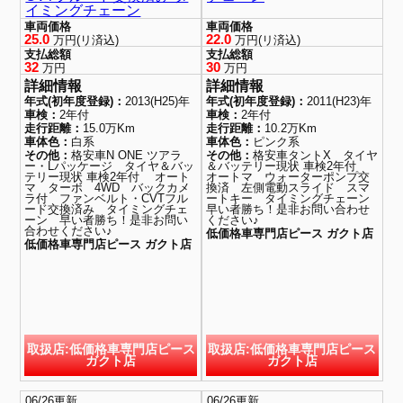
イミングチェーン
車両価格
車両価格
25.0
22.0
万円(リ済込)
万円(リ済込)
支払総額
支払総額
32
30
万円
万円
詳細情報
詳細情報
年式(初年度登録)：
2013(H25)年
年式(初年度登録)：
2011(H23)年
車検：
2年付
車検：
2年付
走行距離：
15.0万Km
走行距離：
10.2万Km
車体色：
白系
車体色：
ピンク系
その他：
格安車N ONE ツアラ
その他：
格安車タントX タイヤ
ー・Lパッケージ タイヤ＆バッ
＆バッテリー現状 車検2年付
テリー現状 車検2年付 オート
オートマ ウォーターポンプ交
マ ターボ 4WD バックカメ
換済 左側電動スライド スマ
ラ付 ファンベルト・CVTフル
ートキー タイミングチェーン
ード交換済み タイミングチェ
早い者勝ち！是非お問い合わせ
ーン 早い者勝ち！是非お問い
ください♪
合わせください♪
低価格車専門店ピース ガクト店
低価格車専門店ピース ガクト店
取扱店:低価格車専門店ピース
取扱店:低価格車専門店ピース
ガクト店
ガクト店
06/26更新
06/26更新