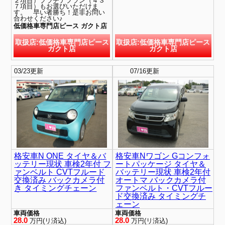
２項目）プラチナプラン（４３
７項目）もお選びいただけま
す。 早い者勝ち！是非お問い
合わせください♪
低価格車専門店ピース ガクト店
取扱店:低価格車専門店ピース
取扱店:低価格車専門店ピース
ガクト店
ガクト店
03/23更新
new
07/16更新
格安車N ONE タイヤ＆バ
格安車Nワゴン Gコンフォ
ッテリー現状 車検2年付 フ
ートパッケージ タイヤ＆
ァンベルト CVTフルード
バッテリー現状 車検2年付
交換済み バックカメラ付
オートマ バックカメラ付
き タイミングチェーン
ファンベルト・CVTフルー
ド交換済み タイミングチ
ェーン
車両価格
車両価格
28.0
28.0
万円(リ済込)
万円(リ済込)