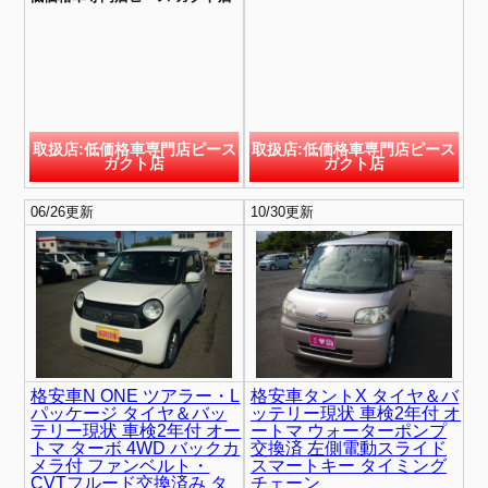
取扱店:低価格車専門店ピース
取扱店:低価格車専門店ピース
ガクト店
ガクト店
06/26更新
10/30更新
格安車N ONE ツアラー・L
格安車タントX タイヤ＆バ
パッケージ タイヤ＆バッ
ッテリー現状 車検2年付 オ
テリー現状 車検2年付 オー
ートマ ウォーターポンプ
トマ ターボ 4WD バックカ
交換済 左側電動スライド
メラ付 ファンベルト・
スマートキー タイミング
CVTフルード交換済み タ
チェーン