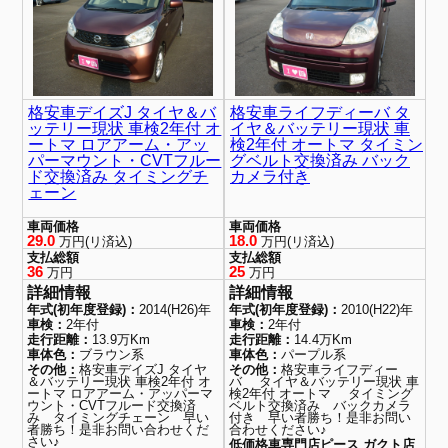
格安車デイズJ タイヤ＆バ
格安車ライフディーバ タ
ッテリー現状 車検2年付 オ
イヤ＆バッテリー現状 車
ートマ ロアアーム・アッ
検2年付 オートマ タイミン
パーマウント・CVTフルー
グベルト交換済み バック
ド交換済み タイミングチ
カメラ付き
ェーン
車両価格
車両価格
29.0
18.0
万円(リ済込)
万円(リ済込)
支払総額
支払総額
36
25
万円
万円
詳細情報
詳細情報
年式(初年度登録)：
2014(H26)年
年式(初年度登録)：
2010(H22)年
車検：
2年付
車検：
2年付
走行距離：
13.9万Km
走行距離：
14.4万Km
車体色：
ブラウン系
車体色：
パープル系
その他：
格安車デイズJ タイヤ
その他：
格安車ライフディー
＆バッテリー現状 車検2年付 オ
バ タイヤ＆バッテリー現状 車
ートマ ロアアーム・アッパーマ
検2年付 オートマ タイミング
ウント・CVTフルード交換済
ベルト交換済み バックカメラ
み タイミングチェーン 早い
付き 早い者勝ち！是非お問い
者勝ち！是非お問い合わせくだ
合わせください♪
さい♪
低価格車専門店ピース ガクト店