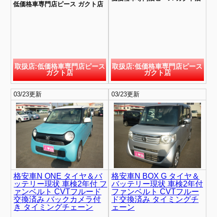
低価格車専門店ピース ガクト店
取扱店:低価格車専門店ピース
取扱店:低価格車専門店ピース
ガクト店
ガクト店
03/23更新
03/23更新
格安車N ONE タイヤ＆バ
格安車N BOX G タイヤ＆
ッテリー現状 車検2年付 フ
バッテリー現状 車検2年付
ァンベルト CVTフルード
ファンベルト CVTフルー
交換済み バックカメラ付
ド交換済み タイミングチ
き タイミングチェーン
ェーン