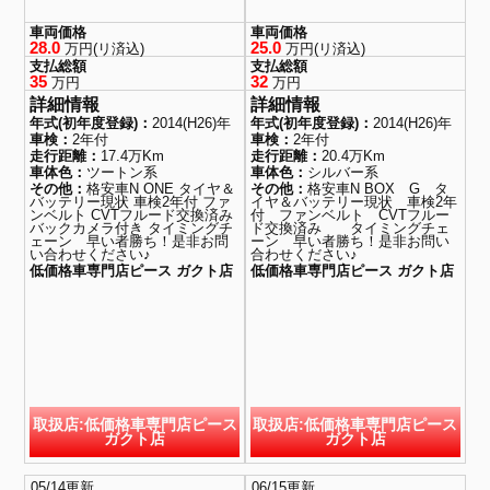
車両価格
車両価格
28.0
25.0
万円(リ済込)
万円(リ済込)
支払総額
支払総額
35
32
万円
万円
詳細情報
詳細情報
年式(初年度登録)：
2014(H26)年
年式(初年度登録)：
2014(H26)年
車検：
2年付
車検：
2年付
走行距離：
17.4万Km
走行距離：
20.4万Km
車体色：
ツートン系
車体色：
シルバー系
その他：
格安車N ONE タイヤ＆
その他：
格安車N BOX G タ
バッテリー現状 車検2年付 ファ
イヤ＆バッテリー現状 車検2年
ンベルト CVTフルード交換済み
付 ファンベルト CVTフルー
バックカメラ付き タイミングチ
ド交換済み タイミングチェ
ェーン 早い者勝ち！是非お問
ーン 早い者勝ち！是非お問い
い合わせください♪
合わせください♪
低価格車専門店ピース ガクト店
低価格車専門店ピース ガクト店
取扱店:低価格車専門店ピース
取扱店:低価格車専門店ピース
ガクト店
ガクト店
05/14更新
06/15更新