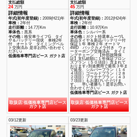
支払総額
支払総額
24
45
万円
万円
詳細情報
詳細情報
年式(初年度登録)：
2009(H21)年
年式(初年度登録)：
2012(H24)年
車検：
2年付
車検：
2年付
走行距離：
14.7万Km
走行距離：
10.9万Km
車体色：
黒系
車体色：
シルバー系
その他：
格安車ライフG タイ
その他：
ガクト特選車ムーヴL
ヤ＆バッテリー現状 車検2年
新品タイヤ＆新品バッテリー付
付 オートマ タイミングベル
保証１年 車検２年 オートマ
ト交換済み 是非お問い合わせく
4WD バックカメラ付き ウォ
ださい♪
ーターポンプ交換済み タイミ
ングチェーン 【外部故障保
低価格車専門店ピース ガクト店
証】支払総額に１年保証ブロン
ズプラン（５０項目）含まれて
おります♪別途費用で最長３年ま
で延長、シルバープラン（１４
４項目）ゴールドプラン（２８
２項目）プラチナプラン（４３
７項目）もお選びいただけま
す。 早い者勝ち！是非お問い
合わせください♪
低価格車専門店ピース ガクト店
取扱店:低価格車専門店ピース
取扱店:低価格車専門店ピース
ガクト店
ガクト店
03/12更新
03/23更新