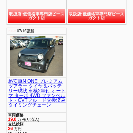
取扱店:低価格車専門店ピース
取扱店:低価格車専門店ピース
ガクト店
ガクト店
new
07/16更新
格安車N ONE プレミアム
ツアラー タイヤ＆バッテ
リー現状 車検2年付 オート
マ ターボ 4WD ファンベル
ト・CVTフルード交換済み
タイミングチェーン
車両価格
19.0
万円(リ済込)
支払総額
26
万円