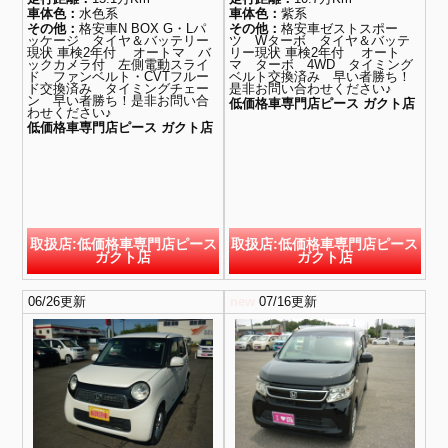
車体色：
水色系
車体色：
紫系
その他：
格安車N BOX G・Lパ
その他：
格安車ゼストスポー
ッケージ タイヤ＆バッテリー
ツ Wターボ タイヤ＆バッテ
現状 車検2年付 オートマ バ
リー現状 車検2年付 オート
ックカメラ付 左側電動スライ
マ ターボ 4WD タイミング
ド ファンベルト・CVTフルー
ベルト交換済み 早い者勝ち！
ド交換済み タイミングチェー
是非お問い合わせください♪
ン 早い者勝ち！是非お問い合
低価格車専門店ピース ガクト店
わせください♪
低価格車専門店ピース ガクト店
取扱店:低価格車専門店ピース
取扱店:低価格車専門店ピース
ガクト店
ガクト店
06/26更新
new
07/16更新