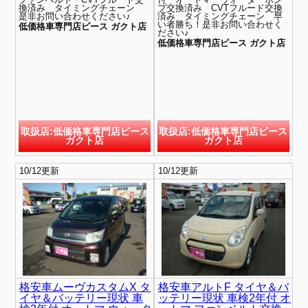
換済み タイミングチェーン
プ交換済み CVTフルード交換
是非お問い合わせください♪
済み タイミングチェーン 早
い者勝ち！是非お問い合わせく
低価格車専門店ピース ガクト店
ださい♪
低価格車専門店ピース ガクト店
取扱店:低価格車専門店ピース
取扱店:低価格車専門店ピース
ガクト店
ガクト店
10/12更新
10/12更新
格安車ムーヴカスタムX タ
格安車アルトF タイヤ＆バ
イヤ＆バッテリー現状 車
ッテリー現状 車検2年付 オ