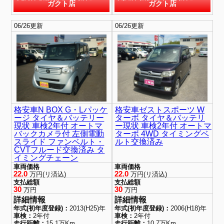
ガクト店
ガクト店
06/26更新
06/26更新
格安車N BOX G・Lパッケ
格安車ゼストスポーツ W
ージ タイヤ＆バッテリー
ターボ タイヤ＆バッテリ
現状 車検2年付 オートマ
ー現状 車検2年付 オートマ
バックカメラ付 左側電動
ターボ 4WD タイミングベ
スライド ファンベルト・
ルト交換済み
CVTフルード交換済み タ
イミングチェーン
車両価格
車両価格
22.0
22.0
万円(リ済込)
万円(リ済込)
支払総額
支払総額
30
30
万円
万円
詳細情報
詳細情報
年式(初年度登録)：
2013(H25)年
年式(初年度登録)：
2006(H18)年
車検：
2年付
車検：
2年付
走行距離：
15.1万Km
走行距離：
10.7万Km