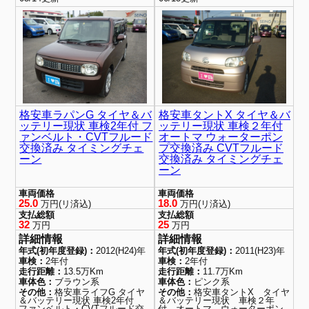
格安車ラパンG タイヤ＆バ
格安車タントX タイヤ＆バ
ッテリー現状 車検2年付 フ
ッテリー現状 車検２年付
ァンベルト・CVTフルード
オートマ ウォーターポン
交換済み タイミングチェ
プ交換済み CVTフルード
ーン
交換済み タイミングチェ
ーン
車両価格
車両価格
25.0
18.0
万円(リ済込)
万円(リ済込)
支払総額
支払総額
32
25
万円
万円
詳細情報
詳細情報
年式(初年度登録)：
2012(H24)年
年式(初年度登録)：
2011(H23)年
車検：
2年付
車検：
2年付
走行距離：
13.5万Km
走行距離：
11.7万Km
車体色：
ブラウン系
車体色：
ピンク系
その他：
格安車ライフG タイヤ
その他：
格安車タントX タイヤ
＆バッテリー現状 車検2年付
＆バッテリー現状 車検２年
ファンベルト・CVTフルード交
付 オートマ ウォーターポン