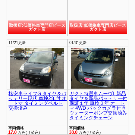
取扱店:低価格車専門店ピース
取扱店:低価格車専門店ピース
ガクト店
ガクト店
11/21更新
01/31更新
格安車ライフG タイヤ＆バ
ガクト特選車ムーヴL 新品
ッテリー現状 車検2年付 オ
タイヤ＆新品バッテリー付
ートマ タイミングベルト
保証１年 車検２年 オート
交換済み
マ 4WD バックカメラ付き
ウォーターポンプ交換済み
タイミングチェーン
車両価格
車両価格
17.0
38.0
万円(リ済込)
万円(リ済込)