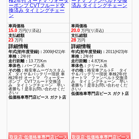
検2年付 オートマ ウォータ
ートマ ファンベルト交換
ーポンプ CVTフルード交
済み タイミングチェーン
換済み タイミングチェー
ン
車両価格
車両価格
15.0
20.0
万円(リ済込)
万円(リ済込)
支払総額
支払総額
23
28
万円
万円
詳細情報
詳細情報
年式(初年度登録)：
2009(H21)年
年式(初年度登録)：
2011(H23)年
車検：
2年付
車検：
2年付
走行距離：
13.7万Km
走行距離：
4.8万Km
車体色：
パープル系
車体色：
クリーム系
その他：
格安車ムーヴカスタム
その他：
格安車アルトF タイ
X タイヤ＆バッテリー現状 車
ヤ＆バッテリー現状 車検2年付
検2年付 オートマ ウォーター
オートマ ファンベルト交換済
ポンプ CVTフルード交換済
み タイミングチェーン 早い
み タイミングチェーン 早い
者勝ち！是非お問い合わせくだ
者勝ち！是非お問い合わせくだ
さい♪
さい♪
低価格車専門店ピース ガクト店
低価格車専門店ピース ガクト店
取扱店:低価格車専門店ピース
取扱店:低価格車専門店ピース