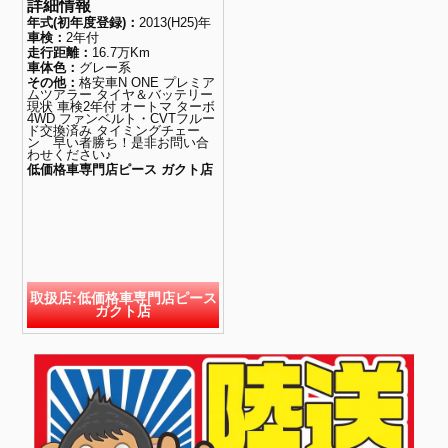
詳細情報
年式(初年度登録)：
2013(H25)年
車検：
2年付
走行距離：
16.7万Km
車体色：
グレー系
その他：
格安車N ONE プレミア
ムツアラー タイヤ＆バッテリー
現状 車検2年付 オートマ ターボ
4WD ファンベルト・CVTフルー
ド交換済み タイミングチェー
ン 早い者勝ち！是非お問い合
わせください♪
低価格車専門店ピース ガクト店
取扱店:低価格車専門店ピース
ガクト店