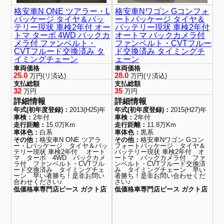
格安車N ONE ツアラー・L
格安車Nワゴン Gコンフォ
パッケージ タイヤ＆バッ
ートパッケージ タイヤ＆
テリー現状 車検2年付 オー
バッテリー現状 車検2年付
トマ ターボ 4WD バックカ
オートマ バックカメラ付
メラ付 ファンベルト・
ファンベルト・CVTフルー
CVTフルード交換済み タ
ド交換済み タイミングチ
イミングチェーン
ェーン
車両価格
車両価格
25.0
28.0
万円(リ済込)
万円(リ済込)
支払総額
支払総額
32
35
万円
万円
詳細情報
詳細情報
年式(初年度登録)：
2013(H25)年
年式(初年度登録)：
2015(H27)年
車検：
2年付
車検：
2年付
走行距離：
15.0万Km
走行距離：
11.8万Km
車体色：
白系
車体色：
黒系
その他：
格安車N ONE ツアラ
その他：
格安車Nワゴン Gコン
ー・Lパッケージ タイヤ＆バッ
フォートパッケージ タイヤ＆
テリー現状 車検2年付 オート
バッテリー現状 車検2年付 オ
マ ターボ 4WD バックカメ
ートマ バックカメラ付 ファ
ラ付 ファンベルト・CVTフル
ンベルト・CVTフルード交換済
ード交換済み タイミングチェ
み タイミングチェーン 早い
ーン 早い者勝ち！是非お問い
者勝ち！是非お問い合わせくだ
合わせください♪
さい♪
低価格車専門店ピース ガクト店
低価格車専門店ピース ガクト店