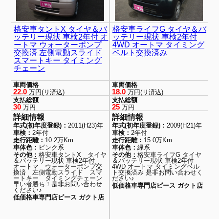
格安車タントX タイヤ＆バ
格安車ライフG タイヤ＆バ
ッテリー現状 車検2年付 オ
ッテリー現状 車検2年付
ートマ ウォーターポンプ
4WD オートマ タイミング
交換済 左側電動スライド
ベルト交換済み
スマートキー タイミング
チェーン
車両価格
車両価格
22.0
18.0
万円(リ済込)
万円(リ済込)
支払総額
支払総額
30
25
万円
万円
詳細情報
詳細情報
年式(初年度登録)：
2011(H23)年
年式(初年度登録)：
2009(H21)年
車検：
2年付
車検：
2年付
走行距離：
10.2万Km
走行距離：
15.0万Km
車体色：
ピンク系
車体色：
緑系
その他：
格安車タントX タイヤ
その他：
格安車ライフG タイヤ
＆バッテリー現状 車検2年付
＆バッテリー現状 車検2年付
オートマ ウォーターポンプ交
4WD オートマ タイミングベル
換済 左側電動スライド スマ
ト交換済み 是非お問い合わせく
ートキー タイミングチェーン
ださい♪
早い者勝ち！是非お問い合わせ
低価格車専門店ピース ガクト店
ください♪
低価格車専門店ピース ガクト店