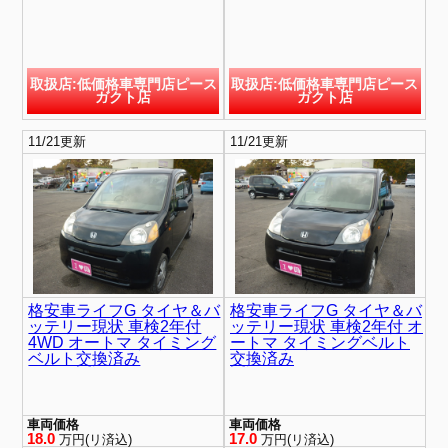
取扱店:低価格車専門店ピース
取扱店:低価格車専門店ピース
ガクト店
ガクト店
11/21更新
11/21更新
格安車ライフG タイヤ＆バ
格安車ライフG タイヤ＆バ
ッテリー現状 車検2年付
ッテリー現状 車検2年付 オ
4WD オートマ タイミング
ートマ タイミングベルト
ベルト交換済み
交換済み
車両価格
車両価格
18.0
17.0
万円(リ済込)
万円(リ済込)