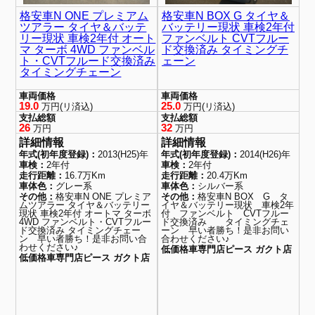
格安車N ONE プレミアム
格安車N BOX G タイヤ＆
ツアラー タイヤ＆バッテ
バッテリー現状 車検2年付
リー現状 車検2年付 オート
ファンベルト CVTフルー
マ ターボ 4WD ファンベル
ド交換済み タイミングチ
ト・CVTフルード交換済み
ェーン
タイミングチェーン
車両価格
車両価格
19.0
25.0
万円(リ済込)
万円(リ済込)
支払総額
支払総額
26
32
万円
万円
詳細情報
詳細情報
年式(初年度登録)：
2013(H25)年
年式(初年度登録)：
2014(H26)年
車検：
2年付
車検：
2年付
走行距離：
16.7万Km
走行距離：
20.4万Km
車体色：
グレー系
車体色：
シルバー系
その他：
格安車N ONE プレミア
その他：
格安車N BOX G タ
ムツアラー タイヤ＆バッテリー
イヤ＆バッテリー現状 車検2年
現状 車検2年付 オートマ ターボ
付 ファンベルト CVTフルー
4WD ファンベルト・CVTフルー
ド交換済み タイミングチェ
ド交換済み タイミングチェー
ーン 早い者勝ち！是非お問い
ン 早い者勝ち！是非お問い合
合わせください♪
わせください♪
低価格車専門店ピース ガクト店
低価格車専門店ピース ガクト店