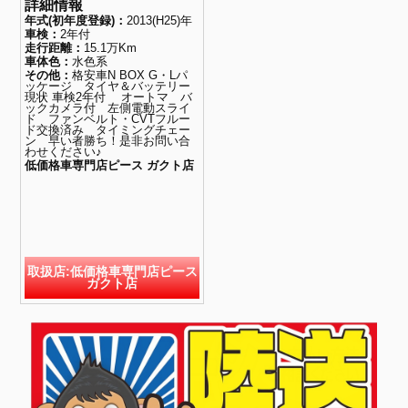
詳細情報
年式(初年度登録)：
2013(H25)年
車検：
2年付
走行距離：
15.1万Km
車体色：
水色系
その他：
格安車N BOX G・Lパ
ッケージ タイヤ＆バッテリー
現状 車検2年付 オートマ バ
ックカメラ付 左側電動スライ
ド ファンベルト・CVTフルー
ド交換済み タイミングチェー
ン 早い者勝ち！是非お問い合
わせください♪
低価格車専門店ピース ガクト店
取扱店:低価格車専門店ピース
ガクト店