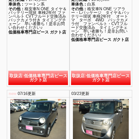
車体色：
ツートン系
車体色：
白系
その他：
格安車N ONE タイヤ＆
その他：
格安車N ONE ツアラ
バッテリー現状 車検2年付 ファ
ー・Lパッケージ タイヤ＆バッ
ンベルト CVTフルード交換済み
テリー現状 車検2年付 オート
バックカメラ付き タイミングチ
マ ターボ 4WD バックカメ
ェーン 早い者勝ち！是非お問
ラ付 ファンベルト・CVTフル
い合わせください♪
ード交換済み タイミングチェ
ーン 早い者勝ち！是非お問い
低価格車専門店ピース ガクト店
合わせください♪
低価格車専門店ピース ガクト店
取扱店:低価格車専門店ピース
取扱店:低価格車専門店ピース
ガクト店
ガクト店
new
07/16更新
03/23更新