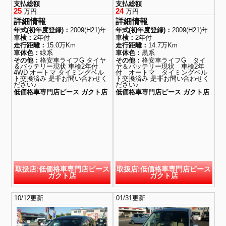
支払総額
支払総額
25
24
万円
万円
詳細情報
詳細情報
年式(初年度登録)：
2009(H21)年
年式(初年度登録)：
2009(H21)年
車検：
2年付
車検：
2年付
走行距離：
15.0万Km
走行距離：
14.7万Km
車体色：
緑系
車体色：
黒系
その他：
格安車ライフG タイヤ
その他：
格安車ライフG タイ
＆バッテリー現状 車検2年付
ヤ＆バッテリー現状 車検2年
4WD オートマ タイミングベル
付 オートマ タイミングベル
ト交換済み 是非お問い合わせく
ト交換済み 是非お問い合わせく
ださい♪
ださい♪
低価格車専門店ピース ガクト店
低価格車専門店ピース ガクト店
取扱店:低価格車専門店ピース
取扱店:低価格車専門店ピース
ガクト店
ガクト店
10/12更新
01/31更新