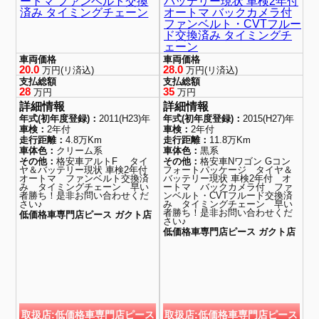
ートマ ファンベルト交換
バッテリー現状 車検2年付
済み タイミングチェーン
オートマ バックカメラ付
ファンベルト・CVTフルー
ド交換済み タイミングチ
ェーン
車両価格
車両価格
20.0
28.0
万円(リ済込)
万円(リ済込)
支払総額
支払総額
28
35
万円
万円
詳細情報
詳細情報
年式(初年度登録)：
2011(H23)年
年式(初年度登録)：
2015(H27)年
車検：
2年付
車検：
2年付
走行距離：
4.8万Km
走行距離：
11.8万Km
車体色：
クリーム系
車体色：
黒系
その他：
格安車アルトF タイ
その他：
格安車Nワゴン Gコン
ヤ＆バッテリー現状 車検2年付
フォートパッケージ タイヤ＆
オートマ ファンベルト交換済
バッテリー現状 車検2年付 オ
み タイミングチェーン 早い
ートマ バックカメラ付 ファ
者勝ち！是非お問い合わせくだ
ンベルト・CVTフルード交換済
さい♪
み タイミングチェーン 早い
者勝ち！是非お問い合わせくだ
低価格車専門店ピース ガクト店
さい♪
低価格車専門店ピース ガクト店
取扱店:低価格車専門店ピース
取扱店:低価格車専門店ピース