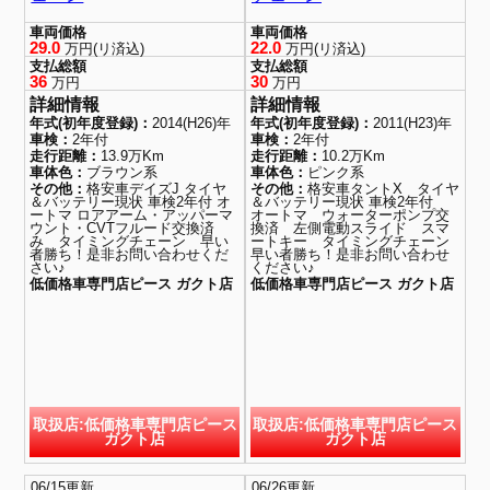
車両価格
車両価格
29.0
22.0
万円(リ済込)
万円(リ済込)
支払総額
支払総額
36
30
万円
万円
詳細情報
詳細情報
年式(初年度登録)：
2014(H26)年
年式(初年度登録)：
2011(H23)年
車検：
2年付
車検：
2年付
走行距離：
13.9万Km
走行距離：
10.2万Km
車体色：
ブラウン系
車体色：
ピンク系
その他：
格安車デイズJ タイヤ
その他：
格安車タントX タイヤ
＆バッテリー現状 車検2年付 オ
＆バッテリー現状 車検2年付
ートマ ロアアーム・アッパーマ
オートマ ウォーターポンプ交
ウント・CVTフルード交換済
換済 左側電動スライド スマ
み タイミングチェーン 早い
ートキー タイミングチェーン
者勝ち！是非お問い合わせくだ
早い者勝ち！是非お問い合わせ
さい♪
ください♪
低価格車専門店ピース ガクト店
低価格車専門店ピース ガクト店
取扱店:低価格車専門店ピース
取扱店:低価格車専門店ピース
ガクト店
ガクト店
06/15更新
06/26更新