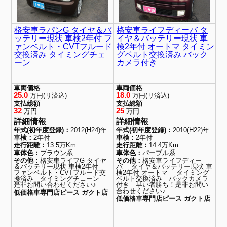
格安車ラパンG タイヤ＆バ
格安車ライフディーバ タ
ッテリー現状 車検2年付 フ
イヤ＆バッテリー現状 車
ァンベルト・CVTフルード
検2年付 オートマ タイミン
交換済み タイミングチェ
グベルト交換済み バック
ーン
カメラ付き
車両価格
車両価格
25.0
18.0
万円(リ済込)
万円(リ済込)
支払総額
支払総額
32
25
万円
万円
詳細情報
詳細情報
年式(初年度登録)：
2012(H24)年
年式(初年度登録)：
2010(H22)年
車検：
2年付
車検：
2年付
走行距離：
13.5万Km
走行距離：
14.4万Km
車体色：
ブラウン系
車体色：
パープル系
その他：
格安車ライフG タイヤ
その他：
格安車ライフディー
＆バッテリー現状 車検2年付
バ タイヤ＆バッテリー現状 車
ファンベルト・CVTフルード交
検2年付 オートマ タイミング
換済み タイミングチェーン
ベルト交換済み バックカメラ
是非お問い合わせください♪
付き 早い者勝ち！是非お問い
合わせください♪
低価格車専門店ピース ガクト店
低価格車専門店ピース ガクト店