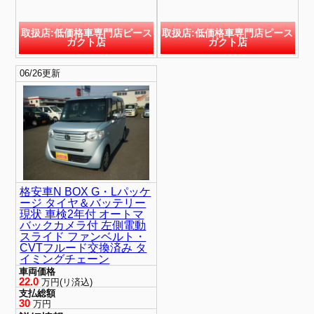
取扱店:低価格車専門店ピース
取扱店:低価格車専門店ピース
ガクト店
ガクト店
06/26更新
格安車N BOX G・Lパッケ
ージ タイヤ＆バッテリー
現状 車検2年付 オートマ
バックカメラ付 左側電動
スライド ファンベルト・
CVTフルード交換済み タ
イミングチェーン
車両価格
22.0
万円(リ済込)
支払総額
30
万円