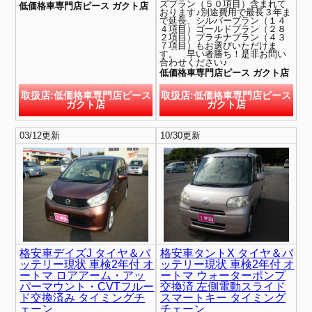
ズプラン（５０項目）含まれて
低価格車専門店ピース ガクト店
おります♪別途費用で最長３年ま
で延長、シルバープラン（１４
４項目）ゴールドプラン（２８
２項目）プラチナプラン（４３
７項目）もお選びいただけま
す。 早い者勝ち！是非お問い
合わせください♪
低価格車専門店ピース ガクト店
取扱店:低価格車専門店ピース
取扱店:低価格車専門店ピース
ガクト店
ガクト店
03/12更新
10/30更新
格安車デイズJ タイヤ＆バ
格安車タントX タイヤ＆バ
ッテリー現状 車検2年付 オ
ッテリー現状 車検2年付 オ
ートマ ロアアーム・アッ
ートマ ウォーターポンプ
パーマウント・CVTフルー
交換済 左側電動スライド
ド交換済み タイミングチ
スマートキー タイミング
ェーン
チェーン