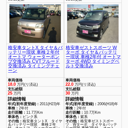
格安車タントX タイヤ＆バ
格安車ゼストスポーツ W
ッテリー現状 車検２年付
ターボ タイヤ＆バッテリ
オートマ ウォーターポン
ー現状 車検2年付 オートマ
プ交換済み CVTフルード
ターボ 4WD タイミングベ
交換済み タイミングチェ
ルト交換済み
ーン
車両価格
車両価格
18.0
22.0
万円(リ済込)
万円(リ済込)
支払総額
支払総額
25
30
万円
万円
詳細情報
詳細情報
年式(初年度登録)：
2011(H23)年
年式(初年度登録)：
2006(H18)年
車検：
2年付
車検：
2年付
走行距離：
11.7万Km
走行距離：
10.7万Km
車体色：
ピンク系
車体色：
紫系
その他：
格安車タントX タイヤ
その他：
格安車ゼストスポー
＆バッテリー現状 車検２年
ツ Wターボ タイヤ＆バッテ
付 オートマ ウォーターポン
リー現状 車検2年付 オート