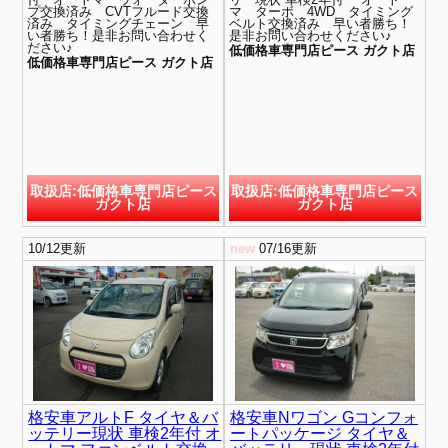
プ交換済み CVTフルード交換
マ ターボ 4WD タイミング
済み タイミングチェーン 早
ベルト交換済み 早い者勝ち！
い者勝ち！是非お問い合わせく
是非お問い合わせください♪
ださい♪
低価格車専門店ピース ガクト店
低価格車専門店ピース ガクト店
取扱店:低価格車専門店ピース
取扱店:低価格車専門店ピース
ガクト店
ガクト店
10/12更新
new
07/16更新
格安車アルトF タイヤ＆バ
格安車Nワゴン Gコンフォ
ッテリー現状 車検2年付 オ
ートパッケージ タイヤ＆