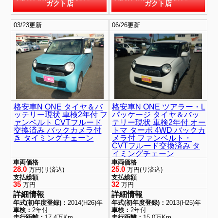
ガクト店
ガクト店
03/23更新
06/26更新
格安車N ONE タイヤ＆バ
格安車N ONE ツアラー・L
ッテリー現状 車検2年付 フ
パッケージ タイヤ＆バッ
ァンベルト CVTフルード
テリー現状 車検2年付 オー
交換済み バックカメラ付
トマ ターボ 4WD バックカ
き タイミングチェーン
メラ付 ファンベルト・
CVTフルード交換済み タ
イミングチェーン
車両価格
車両価格
28.0
25.0
万円(リ済込)
万円(リ済込)
支払総額
支払総額
35
32
万円
万円
詳細情報
詳細情報
年式(初年度登録)：
2014(H26)年
年式(初年度登録)：
2013(H25)年
車検：
2年付
車検：
2年付
走行距離：
17.4万Km
走行距離：
15.0万Km