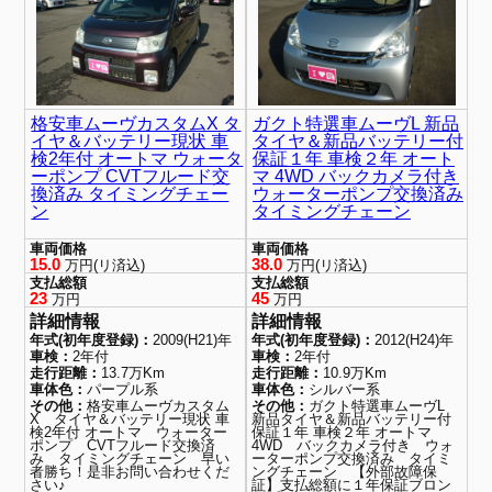
格安車ムーヴカスタムX タ
ガクト特選車ムーヴL 新品
イヤ＆バッテリー現状 車
タイヤ＆新品バッテリー付
検2年付 オートマ ウォータ
保証１年 車検２年 オート
ーポンプ CVTフルード交
マ 4WD バックカメラ付き
換済み タイミングチェー
ウォーターポンプ交換済み
ン
タイミングチェーン
車両価格
車両価格
15.0
38.0
万円(リ済込)
万円(リ済込)
支払総額
支払総額
23
45
万円
万円
詳細情報
詳細情報
年式(初年度登録)：
2009(H21)年
年式(初年度登録)：
2012(H24)年
車検：
2年付
車検：
2年付
走行距離：
13.7万Km
走行距離：
10.9万Km
車体色：
パープル系
車体色：
シルバー系
その他：
格安車ムーヴカスタム
その他：
ガクト特選車ムーヴL
X タイヤ＆バッテリー現状 車
新品タイヤ＆新品バッテリー付
検2年付 オートマ ウォーター
保証１年 車検２年 オートマ
ポンプ CVTフルード交換済
4WD バックカメラ付き ウォ
み タイミングチェーン 早い
ーターポンプ交換済み タイミ
者勝ち！是非お問い合わせくだ
ングチェーン 【外部故障保
さい♪
証】支払総額に１年保証ブロン