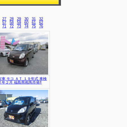
27
28
29
30
31
32
57
58
59
60
61
62
71
72
73
74
75
76
安車 モコ ＡＴ １９年式 車検
２年２月 福島県相馬市発‼