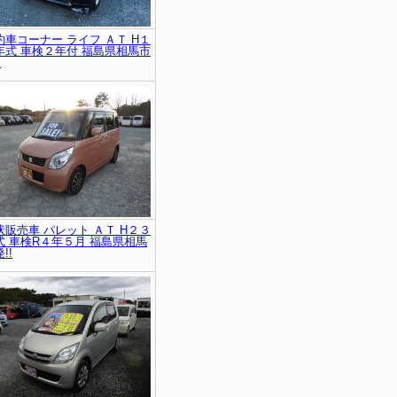
約車コーナー ライフ ＡＴ H１
年式 車検２年付 福島県相馬市
!
状販売車 パレット ＡＴ H２３
式 車検R４年５月 福島県相馬
!!