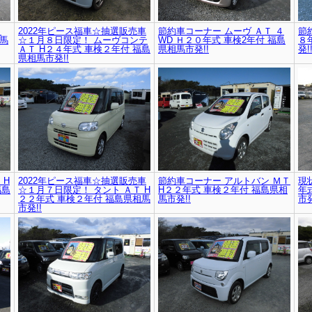
Ｔ
2022年ピース福車☆抽選販売車
節約車コーナー ムーヴ ＡＴ ４
節
相馬
☆１月８日限定！ ムーヴコンテ
WD Ｈ２０年式 車検2年付 福島
８
ＡＴ H２４年式 車検２年付 福島
県相馬市発!!
発!
県相馬市発!!
 H
2022年ピース福車☆抽選販売車
節約車コーナー アルトバン ＭＴ
現
福島
☆１月７日限定！ タント ＡＴ H
H２２年式 車検２年付 福島県相
年
２２年式 車検２年付 福島県相馬
馬市発!!
市発
市発!!