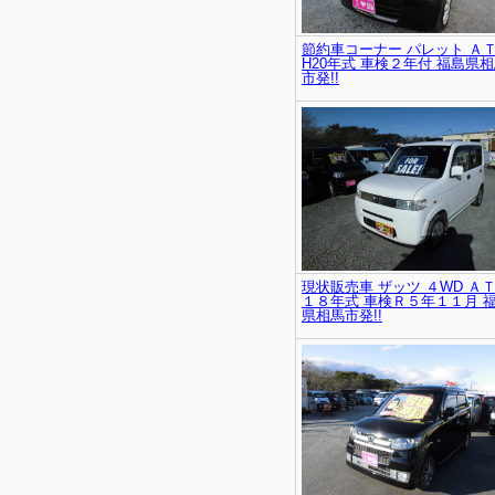
節約車コーナー パレット Ａ
H20年式 車検２年付 福島県
市発!!
現状販売車 ザッツ ４WD ＡＴ
１８年式 車検Ｒ５年１１月 
県相馬市発!!