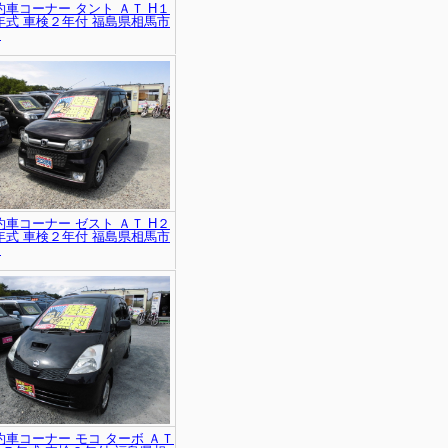
約車コーナー タント ＡＴ H１
年式 車検２年付 福島県相馬市
!
約車コーナー ゼスト ＡＴ H２
年式 車検２年付 福島県相馬市
!
約車コーナー モコ ターボ ＡＴ