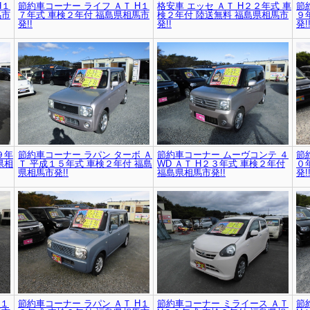
H１
節約車コーナー ライフ ＡＴ H１
格安車 エッセ ＡＴ H２２年式 車
節
馬市
７年式 車検２年付 福島県相馬市
検２年付 陸送無料 福島県相馬市
９
発!!
発!!
発!
９年
節約車コーナー ラパン ターボ Ａ
節約車コーナー ムーヴコンテ ４
節
県相
Ｔ 平成１５年式 車検２年付 福島
WD ＡＴ H２３年式 車検２年付
０
県相馬市発!!
福島県相馬市発!!
発!
H１
節約車コーナー ラパン ＡＴ H１
節約車コーナー ミライース ＡＴ
節