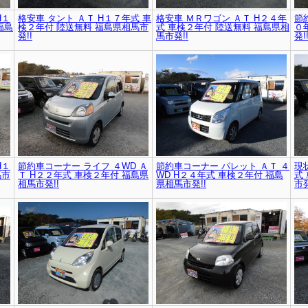
H１
格安車 タント ＡＴ H１７年式 車
格安車 ＭＲワゴン ＡＴ H２４年
節
福島
検２年付 陸送無料 福島県相馬市
式 車検２年付 陸送無料 福島県相
０
発!!
馬市発!!
発!
H１
節約車コーナー ライフ ４WD Ａ
節約車コーナー パレット ＡＴ ４
現
馬市
Ｔ H２２年式 車検２年付 福島県
WD H２４年式 車検２年付 福島
式
相馬市発!!
県相馬市発!!
市発