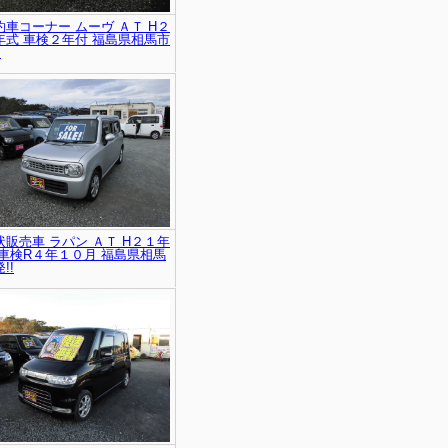
約車コーナー ムーヴ ＡＴ H２
年式 車検２年付 福島県相馬市
!
状販売車 ラパン ＡＴ H２１年
 車検R４年１０月 福島県相馬
!!