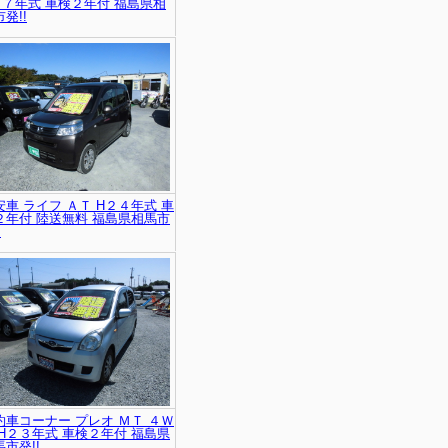
１７年式 車検２年付 福島県相
発!!
安車 ライフ ＡＴ H２４年式 車
２年付 陸送無料 福島県相馬市
!
約車コーナー プレオ ＭＴ ４Ｗ
 H２３年式 車検２年付 福島県
市発!!