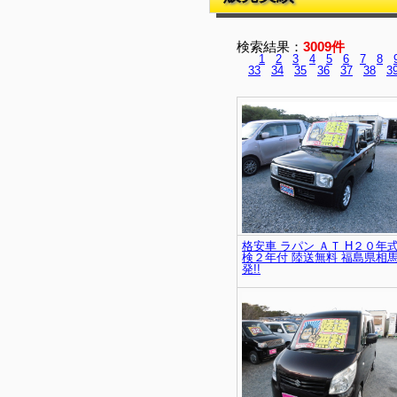
検索結果：
3009件
1
2
3
4
5
6
7
8
33
34
35
36
37
38
3
格安車 ラパン ＡＴ H２０年式
検２年付 陸送無料 福島県相
発!!