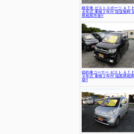
格安車 ゼストスポーツ ＡＴ 
８年式 車検２年付 陸送無料 
県相馬市発!!
節約車コーナー ゼスト ＡＴ 
９年式 車検２年付 福島県相
発!!