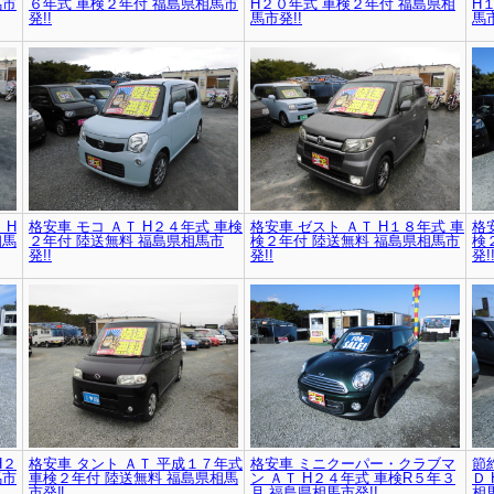
馬市
６年式 車検２年付 福島県相馬市
H２０年式 車検２年付 福島県相
H
発!!
馬市発!!
馬市
 H
格安車 モコ ＡＴ H２４年式 車検
格安車 ゼスト ＡＴ H１８年式 車
格
相馬
２年付 陸送無料 福島県相馬市
検２年付 陸送無料 福島県相馬市
検
発!!
発!!
発!
H２
格安車 タント ＡＴ 平成１７年式
格安車 ミニクーパー・クラブマ
節
馬市
車検２年付 陸送無料 福島県相馬
ン ＡＴ H２４年式 車検R５年３
Ｄ
市発‼
月 福島県相馬市発!!
相馬