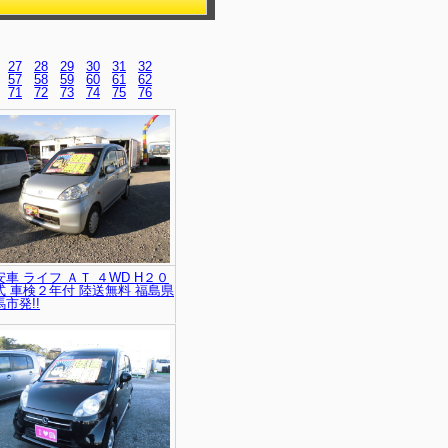
27
28
29
30
31
32
57
58
59
60
61
62
71
72
73
74
75
76
安車 ライフ ＡＴ ４WD H２０
式 車検２年付 陸送無料 福島県
市発!!