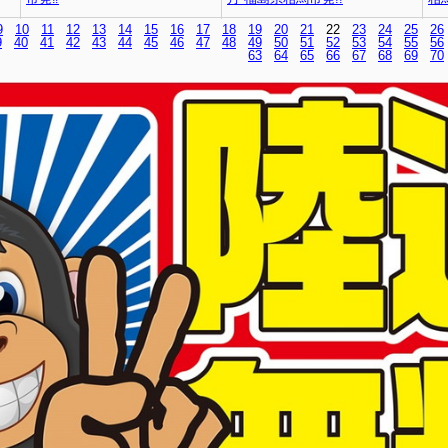
9
10
11
12
13
14
15
16
17
18
19
20
21
22
23
24
25
26
9
40
41
42
43
44
45
46
47
48
49
50
51
52
53
54
55
56
63
64
65
66
67
68
69
70