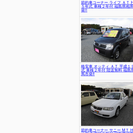
節約車コーナー ライフ ＡＴ 
５年式 車検２年付 福島県相
発!!
格安車 オッティ ＡＴ 平成１
式 車検２年付 陸送無料 福島
馬市発‼
節約車コーナー サニー MＴ 