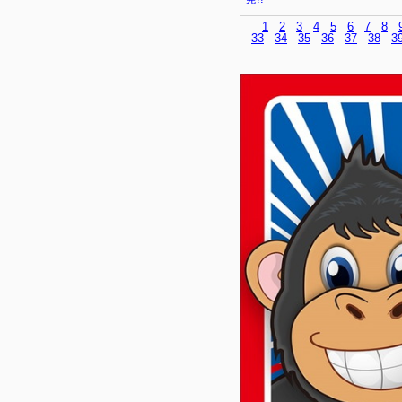
1
2
3
4
5
6
7
8
33
34
35
36
37
38
3