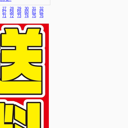
27
28
29
30
31
32
57
58
59
60
61
62
71
72
73
74
75
76