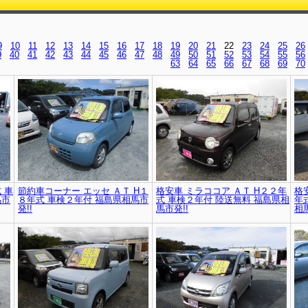
9
10
11
12
13
14
15
16
17
18
19
20
21
22
23
24
25
26
9
40
41
42
43
44
45
46
47
48
49
50
51
52
53
54
55
56
63
64
65
66
67
68
69
70
 車
節約車コーナー エッセ ＡＴ H１
格安車 ミラココア ＡＴ H２２年
格
馬市
８年式 車検２年付 福島県相馬市
式 車検２年付 陸送無料 福島県相
年
発!!
馬市発!!
相馬