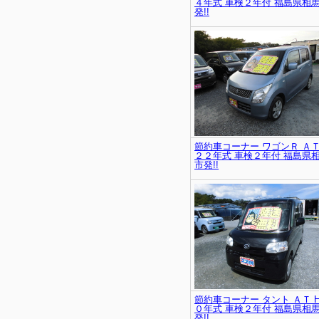
４年式 車検２年付 福島県相
発!!
節約車コーナー ワゴンＲ ＡＴ
２２年式 車検２年付 福島県
市発!!
節約車コーナー タント ＡＴ 
０年式 車検２年付 福島県相
発!!