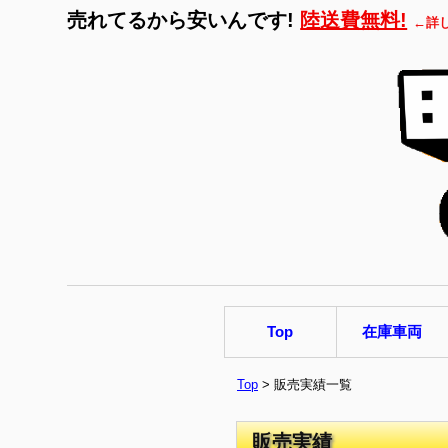
売れてるから安いんです!
陸送費無料!
←詳
Top
在庫車両
Top
> 販売実績一覧
販売実績