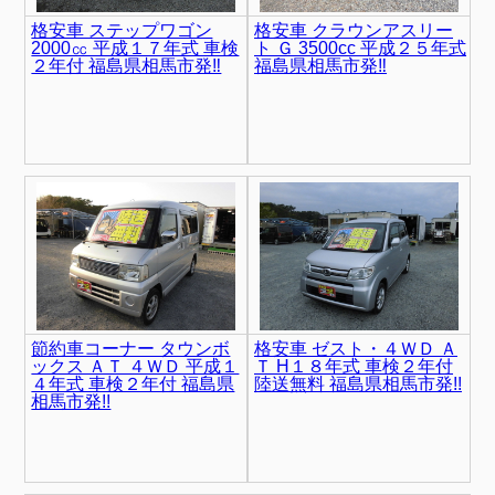
格安車 ステップワゴン
格安車 クラウンアスリー
2000㏄ 平成１７年式 車検
ト Ｇ 3500cc 平成２５年式
２年付 福島県相馬市発‼
福島県相馬市発‼
節約車コーナー タウンボ
格安車 ゼスト・４ＷＤ Ａ
ックス ＡＴ ４ＷＤ 平成１
Ｔ H１８年式 車検２年付
４年式 車検２年付 福島県
陸送無料 福島県相馬市発!!
相馬市発!!